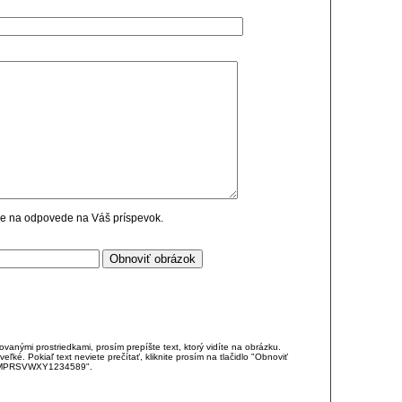
cie na odpovede na Váš príspevok.
anými prostriedkami, prosím prepíšte text, ktorý vidíte na obrázku.
é. Pokiaľ text neviete prečítať, kliknite prosím na tlačidlo "Obnoviť
DJKMPRSVWXY1234589".