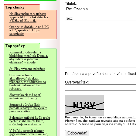
Titulok:
Top články
Na Slovensku sa v tichosti
vypína ADSL v lokalitách s
Text:
VDSL, už 31. mája
Orange sa doťahuje na UPC
a O2, spustí 2.5 Gbps
pripojenie
Top správy
Rumunsko odstrelmi a
blokádou mení tok Dunaja,
aby udržalo jadrovú
elektráreň v chode
Joj Play výrazne zdražuje
Prihláste sa
a povoľte si emailové notifiká
Chrome sa bude
aktualizovať dvakrát
týždenne, v budúcnosti sa
Overovací text:
bude aktualizovať bez
reštartov
Slovensko.sk má opäť
technické problémy
Spustená výroba flash
pamäte s novým najvyšším
počtom vrstiev
Pre overenie, že komentár sa nepridáva automatizov
Železnice znižujú kvôli teplu
Písmená musíte zadávať rovnako ako na obrázku veľk
rýchlosť iba na 50 km/h,
obrázok". V texte sa používajú iba znaky "BC
spôsobuje to meškanie
V Poľsku spustili takmer
gigawatthodinové úložisko,