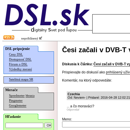
neprihlásený
Česi začali v DVB-T 
DSL pripojenie
Ceny DSL
Dostupnosť DSL
Diskusia k článku:
Česi začali v DVB-T vy
Fórum o DSL
Výsledky meraní
Prispievajte do diskusií ako
prihlásený užív
Satelitná mapa SR
Komentár, na ktorý odpovedáte:
Merače
Czechia
Speedmeter
Merania
Od: Neviem- | Pridané: 2016-04-28 12:02:21
Pingmeter
Googlemeter
... a čo moraváci?
Odpovedať
Hľadanie
Meno: