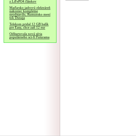
z LiFePO4 článkov
Maďarsko jadrovú elektráreň
nakoniec kompletne
neodstavilo, Rumunsko mení
tok Dunaja
Telekom pridal 12 GB balík
pre Easy, chce zaň 12 eur
Odštartovala nová séria
populárneho sci-fi Futurama