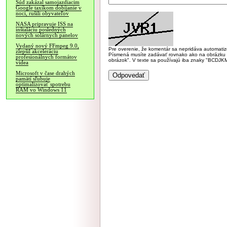
Súd zakázal samojazdiacim
Google taxíkom dobíjanie v
noci, rušili obyvateľov
NASA pripravuje ISS na
inštaláciu posledných
nových solárnych panelov
Vydaný nový FFmpeg 9.0,
Pre overenie, že komentár sa nepridáva automatizov
zlepšil akceleráciu
Písmená musíte zadávať rovnako ako na obrázku veľk
profesionálnych formátov
obrázok". V texte sa používajú iba znaky "BC
videa
Microsoft v čase drahých
pamätí sľubuje
optimalizovať spotrebu
RAM vo Windows 11