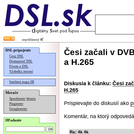
neprihlásený
Česi začali v DVB
DSL pripojenie
Ceny DSL
a H.265
Dostupnosť DSL
Fórum o DSL
Výsledky meraní
Satelitná mapa SR
Diskusia k článku:
Česi zač
H.265
Merače
Speedmeter
Merania
Prispievajte do diskusií ako
p
Pingmeter
Googlemeter
Komentár, na ktorý odpovedá
Hľadanie
Re: 4k 4k