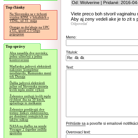
Od: Wolverine | Pridané: 2016-04
Top články
Viete preco boh stvoril vaginaln
Na Slovensku sa v tichosti
vypína ADSL v lokalitách s
Aby aj zeny vedeli ake je to zit 
VDSL, už 31. mája
Odpovedať
Orange sa doťahuje na UPC
a O2, spustí 2.5 Gbps
pripojenie
Meno:
Top správy
Titulok:
Alza nasadila dve novinky,
jednu užitočnú a jednu
kontroverznú
Maďarsko jadrovú elektráreň
Text:
nakoniec kompletne
neodstavilo, Rumunsko mení
tok Dunaja
Ďalšia jadrová elektráreň
južne od Slovenska musela
kvôli teplu znížiť výkon
Železnice znižujú kvôli teplu
rýchlosť iba na 50 km/h,
spôsobuje to meškanie
Železnice predávajú dve
tretiny lístkov elektronicky,
po donútení cestujúcich na
takýto nákup
Prihláste sa
a povoľte si emailové notifiká
NASA na diaľku na sonde
Voyager 2 úspešne znížila
Overovací text:
spotrebu