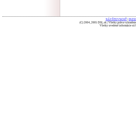
NÁVŠTEVNOSŤ
|
INZE
(C) 2004, 2005 DSL.sk | Všetky práva vyhradené
Všetky uvedené informácie sú b