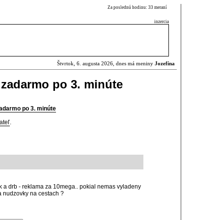
Za poslednú hodinu: 33 meraní
inzercia
Štvrtok, 6. augusta 2026, dnes má meniny
Jozefína
a zadarmo po 3. minúte
zadarmo po 3. minúte
ateľ
.
sk a drb - reklama za 10mega.. pokial nemas vyladeny
a nudzovky na cestach ?