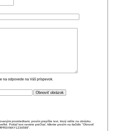
cie na odpovede na Váš príspevok.
anými prostriedkami, prosím prepíšte text, ktorý vidíte na obrázku.
é. Pokiaľ text neviete prečítať, kliknite prosím na tlačidlo "Obnoviť
DJKMPRSVWXY1234589".