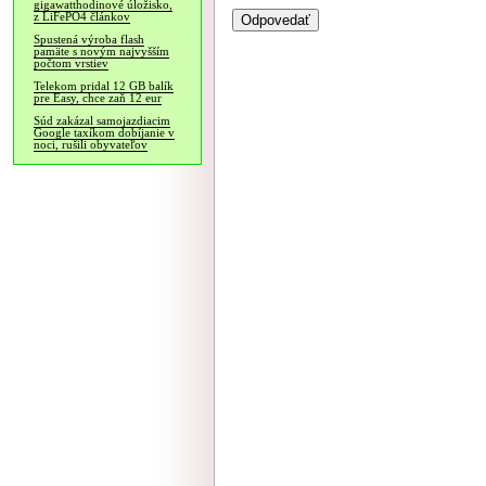
gigawatthodinové úložisko,
z LiFePO4 článkov
Spustená výroba flash
pamäte s novým najvyšším
počtom vrstiev
Telekom pridal 12 GB balík
pre Easy, chce zaň 12 eur
Súd zakázal samojazdiacim
Google taxíkom dobíjanie v
noci, rušili obyvateľov