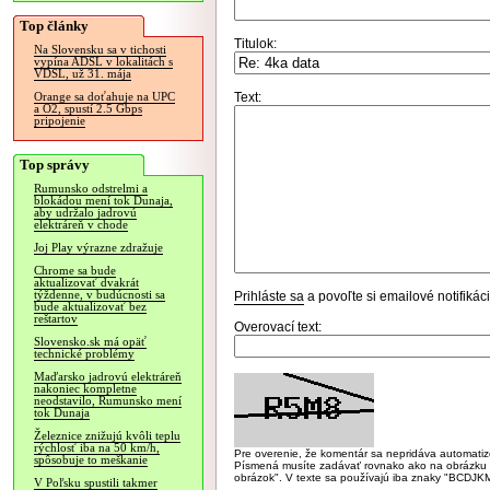
Top články
Titulok:
Na Slovensku sa v tichosti
vypína ADSL v lokalitách s
VDSL, už 31. mája
Text:
Orange sa doťahuje na UPC
a O2, spustí 2.5 Gbps
pripojenie
Top správy
Rumunsko odstrelmi a
blokádou mení tok Dunaja,
aby udržalo jadrovú
elektráreň v chode
Joj Play výrazne zdražuje
Chrome sa bude
aktualizovať dvakrát
týždenne, v budúcnosti sa
Prihláste sa
a povoľte si emailové notifiká
bude aktualizovať bez
reštartov
Overovací text:
Slovensko.sk má opäť
technické problémy
Maďarsko jadrovú elektráreň
nakoniec kompletne
neodstavilo, Rumunsko mení
tok Dunaja
Železnice znižujú kvôli teplu
rýchlosť iba na 50 km/h,
Pre overenie, že komentár sa nepridáva automatizov
spôsobuje to meškanie
Písmená musíte zadávať rovnako ako na obrázku veľk
obrázok". V texte sa používajú iba znaky "BC
V Poľsku spustili takmer