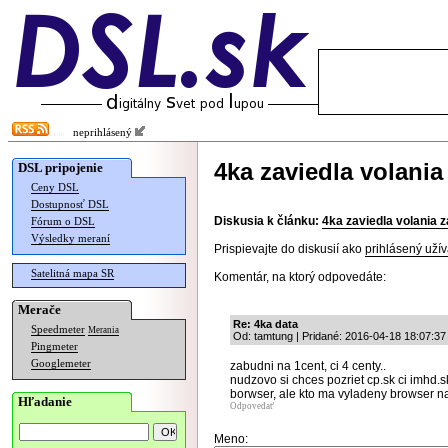
neprihlásený
4ka zaviedla volani
DSL pripojenie
Ceny DSL
Dostupnosť DSL
Diskusia k článku:
4ka zaviedla volania 
Fórum o DSL
Výsledky meraní
Prispievajte do diskusií ako
prihlásený užív
Satelitná mapa SR
Komentár, na ktorý odpovedáte:
Merače
Re: 4ka data
Speedmeter
Merania
Od: tamtung | Pridané: 2016-04-18 18:07:37
Pingmeter
Googlemeter
zabudni na 1cent, ci 4 centy..
nudzovo si chces pozriet cp.sk ci imhd.
borwser, ale kto ma vyladeny browser n
Hľadanie
Odpovedať
Meno: