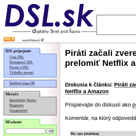
neprihlásený
Piráti začali zver
DSL pripojenie
Ceny DSL
prelomiť Netflix
Dostupnosť DSL
Fórum o DSL
Výsledky meraní
Satelitná mapa SR
Diskusia k článku:
Piráti z
Netflix a Amazon
Merače
Speedmeter
Merania
Prispievajte do diskusií ako
p
Pingmeter
Googlemeter
Komentár, na ktorý odpovedá
Hľadanie
Re: upc piratebay