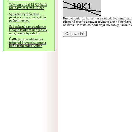
Telekom pridal 12 GB balík
pre Easy, chce zaň 12 eur
Spustená výroba flash
pamäte s novým najvyšším
Pre overenie, že komentár sa nepridáva automatizov
počtom vrstiev
Písmená musíte zadávať rovnako ako na obrázku veľk
obrázok". V texte sa používajú iba znaky "BC
Súd zakázal samojazdiacim
Google taxíkom dobíjanie v
noci, rušili obyvateľov
Ďalšia jadrová elektráreň
južne od Slovenska musela
kvôli teplu znížiť výkon