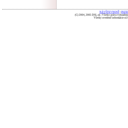
NÁVŠTEVNOSŤ
|
INZE
(C) 2004, 2005 DSL.sk | Všetky práva vyhradené
Všetky uvedené informácie sú b