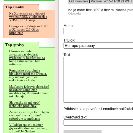
Od: homolala | Pridané: 2015-11-30 21:03:3
Top články
no ja mam tiez UPC a tiez mi ziadna pir
Na Slovensku sa v tichosti
Odpovedať
vypína ADSL v lokalitách s
VDSL, už 31. mája
Meno:
Orange sa doťahuje na UPC
a O2, spustí 2.5 Gbps
pripojenie
Titulok:
Top správy
Chrome sa bude
aktualizovať dvakrát
Text:
týždenne, v budúcnosti sa
bude aktualizovať bez
reštartov
Rumunsko odstrelmi a
blokádou mení tok Dunaja,
aby udržalo jadrovú
elektráreň v chode
Maďarsko jadrovú elektráreň
nakoniec kompletne
neodstavilo, Rumunsko mení
tok Dunaja
Slovensko.sk má opäť
technické problémy
Prihláste sa
a povoľte si emailové notifiká
Železnice znižujú kvôli teplu
rýchlosť iba na 50 km/h,
Overovací text:
spôsobuje to meškanie
V Poľsku spustili takmer
gigawatthodinové úložisko,
z LiFePO4 článkov