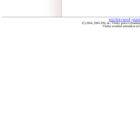
NÁVŠTEVNOSŤ
|
INZE
(C) 2004, 2005 DSL.sk | Všetky práva vyhradené
Všetky uvedené informácie sú b