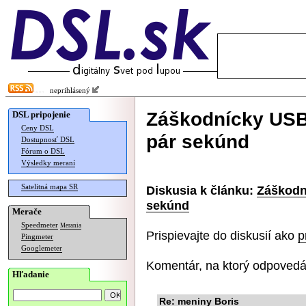
neprihlásený
Záškodnícky USB 
DSL pripojenie
Ceny DSL
pár sekúnd
Dostupnosť DSL
Fórum o DSL
Výsledky meraní
Satelitná mapa SR
Diskusia k článku:
Záškodn
sekúnd
Merače
Speedmeter
Merania
Prispievajte do diskusií ako
p
Pingmeter
Googlemeter
Komentár, na ktorý odpovedá
Hľadanie
Re: meniny Boris