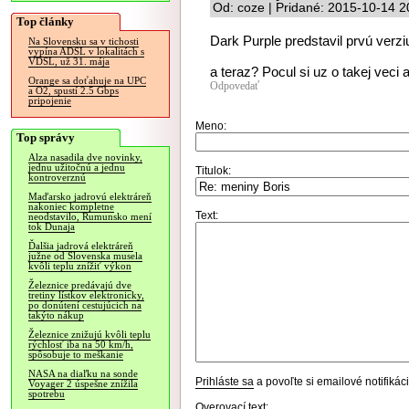
Od: coze | Pridané: 2015-10-14 2
Top články
Dark Purple predstavil prvú verziu 
Na Slovensku sa v tichosti
vypína ADSL v lokalitách s
VDSL, už 31. mája
a teraz? Pocul si uz o takej veci 
Orange sa doťahuje na UPC
Odpovedať
a O2, spustí 2.5 Gbps
pripojenie
Meno:
Top správy
Alza nasadila dve novinky,
jednu užitočnú a jednu
Titulok:
kontroverznú
Maďarsko jadrovú elektráreň
nakoniec kompletne
Text:
neodstavilo, Rumunsko mení
tok Dunaja
Ďalšia jadrová elektráreň
južne od Slovenska musela
kvôli teplu znížiť výkon
Železnice predávajú dve
tretiny lístkov elektronicky,
po donútení cestujúcich na
takýto nákup
Železnice znižujú kvôli teplu
rýchlosť iba na 50 km/h,
spôsobuje to meškanie
NASA na diaľku na sonde
Prihláste sa
a povoľte si emailové notifiká
Voyager 2 úspešne znížila
spotrebu
Overovací text: