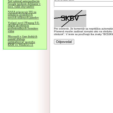
Súd zakázal samojazdiacim
Google taxíkom dobíjanie v
noci, rušili obyvateľov
NASA pripravuje ISS na
inštaláciu posledných
nových solárnych panelov
Vydaný nový FFmpeg 9.0,
zlepšil akceleráciu
profesionálnych formátov
Pre overenie, že komentár sa nepridáva automatizov
videa
Písmená musíte zadávať rovnako ako na obrázku veľk
obrázok". V texte sa používajú iba znaky "BC
Microsoft v čase drahých
pamätí sľubuje
optimalizovať spotrebu
RAM vo Windows 11