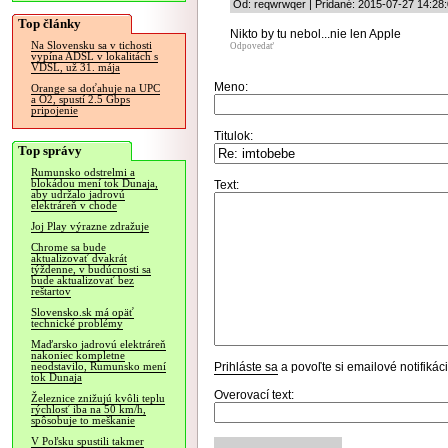
Od: reqwrwqer | Pridané: 2015-07-27 14:28
Top články
Nikto by tu nebol...nie len Apple
Na Slovensku sa v tichosti
Odpovedať
vypína ADSL v lokalitách s
VDSL, už 31. mája
Meno:
Orange sa doťahuje na UPC
a O2, spustí 2.5 Gbps
pripojenie
Titulok:
Top správy
Rumunsko odstrelmi a
blokádou mení tok Dunaja,
Text:
aby udržalo jadrovú
elektráreň v chode
Joj Play výrazne zdražuje
Chrome sa bude
aktualizovať dvakrát
týždenne, v budúcnosti sa
bude aktualizovať bez
reštartov
Slovensko.sk má opäť
technické problémy
Maďarsko jadrovú elektráreň
nakoniec kompletne
Prihláste sa
a povoľte si emailové notifiká
neodstavilo, Rumunsko mení
tok Dunaja
Overovací text:
Železnice znižujú kvôli teplu
rýchlosť iba na 50 km/h,
spôsobuje to meškanie
V Poľsku spustili takmer