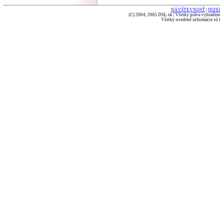
NÁVŠTEVNOSŤ
|
INZE
(C) 2004, 2005 DSL.sk | Všetky práva vyhradené
Všetky uvedené informácie sú b