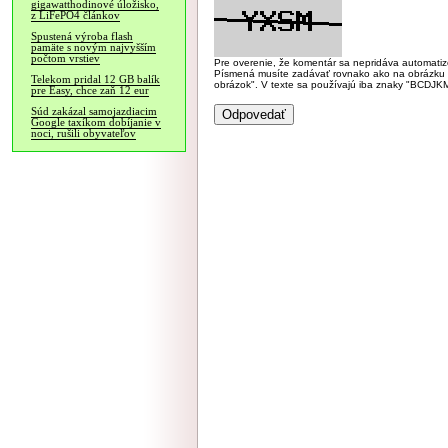
gigawatthodinové úložisko,
z LiFePO4 článkov
Spustená výroba flash
pamäte s novým najvyšším
počtom vrstiev
Pre overenie, že komentár sa nepridáva automatizov
Písmená musíte zadávať rovnako ako na obrázku veľk
Telekom pridal 12 GB balík
obrázok". V texte sa používajú iba znaky "BC
pre Easy, chce zaň 12 eur
Súd zakázal samojazdiacim
Google taxíkom dobíjanie v
noci, rušili obyvateľov