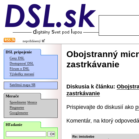
neprihlásený
Obojstranný mic
DSL pripojenie
Ceny DSL
zastrkávanie
Dostupnosť DSL
Fórum o DSL
Výsledky meraní
Satelitná mapa SR
Diskusia k článku:
Obojstr
zastrkávanie
Merače
Speedmeter
Merania
Prispievajte do diskusií ako
p
Pingmeter
Googlemeter
Komentár, na ktorý odpovedá
Hľadanie
Re: imtobebe