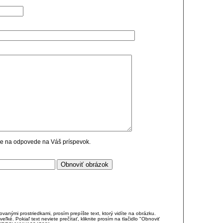
cie na odpovede na Váš príspevok.
anými prostriedkami, prosím prepíšte text, ktorý vidíte na obrázku.
é. Pokiaľ text neviete prečítať, kliknite prosím na tlačidlo "Obnoviť