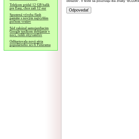
obrázok". V texte sa používajú iba znaky "BC
Telekom pridal 12 GB balík
pre Easy, chce zaň 12 eur
Spustená výroba flash
pamäte s novým najvyšším
počtom vrstiev
Súd zakázal samojazdiacim
Google taxíkom dobíjanie v
noci, rušili obyvateľov
Odštartovala nová séria
populárneho sci-fi Futurama