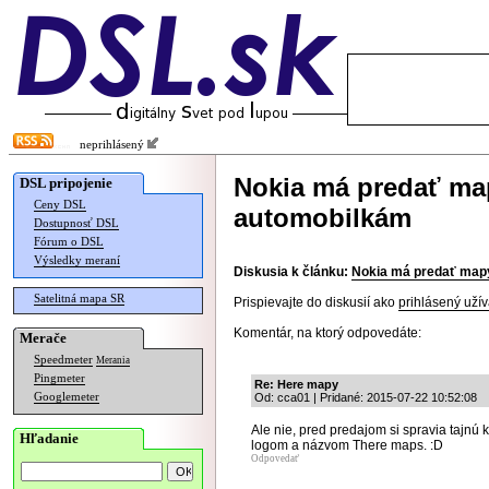
neprihlásený
Nokia má predať m
DSL pripojenie
Ceny DSL
automobilkám
Dostupnosť DSL
Fórum o DSL
Výsledky meraní
Diskusia k článku:
Nokia má predať ma
Satelitná mapa SR
Prispievajte do diskusií ako
prihlásený užív
Komentár, na ktorý odpovedáte:
Merače
Speedmeter
Merania
Pingmeter
Re: Here mapy
Googlemeter
Od: cca01 | Pridané: 2015-07-22 10:52:08
Ale nie, pred predajom si spravia tajnú
Hľadanie
logom a názvom There maps. :D
Odpovedať