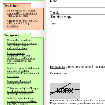
Meno:
Top články
Na Slovensku sa v tichosti
Titulok:
vypína ADSL v lokalitách s
VDSL, už 31. mája
Orange sa doťahuje na UPC
a O2, spustí 2.5 Gbps
Text:
pripojenie
Top správy
Rumunsko odstrelmi a
blokádou mení tok Dunaja,
aby udržalo jadrovú
elektráreň v chode
Chrome sa bude
aktualizovať dvakrát
týždenne, v budúcnosti sa
bude aktualizovať bez
reštartov
Prihláste sa
a povoľte si emailové notifiká
Maďarsko jadrovú elektráreň
nakoniec kompletne
Overovací text:
neodstavilo, Rumunsko mení
tok Dunaja
Slovensko.sk má opäť
technické problémy
Železnice znižujú kvôli teplu
rýchlosť iba na 50 km/h,
spôsobuje to meškanie
V Poľsku spustili takmer
Pre overenie, že komentár sa nepridáva automatizov
gigawatthodinové úložisko,
Písmená musíte zadávať rovnako ako na obrázku veľk
z LiFePO4 článkov