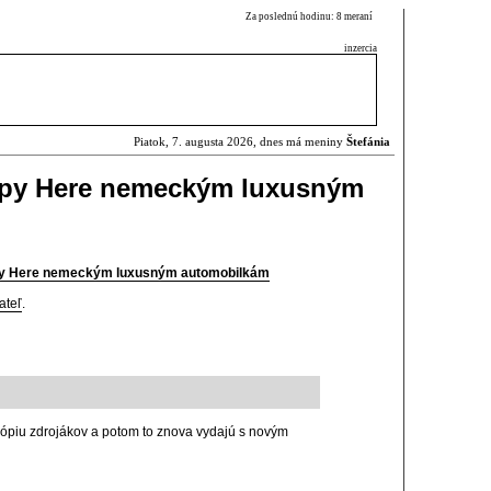
Za poslednú hodinu: 8 meraní
inzercia
Piatok, 7. augusta 2026, dnes má meniny
Štefánia
apy Here nemeckým luxusným
py Here nemeckým luxusným automobilkám
ateľ
.
 kópiu zdrojákov a potom to znova vydajú s novým