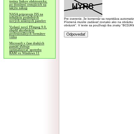
tretiny lístkov elektronicky,
po donútení cestujúcich na
takýto nákup
NASA pripravuje ISS na
inštaláciu posledných
Pre overenie, že komentár sa nepridáva automatizov
nových solárnych panelov
Písmená musíte zadávať rovnako ako na obrázku veľk
obrázok". V texte sa používajú iba znaky "BC
Vydaný nový FFmpeg 9.0,
zlepšil akceleráciu
profesionálnych formátov
videa
Microsoft v čase drahých
pamätí sľubuje
optimalizovať spotrebu
RAM vo Windows 11