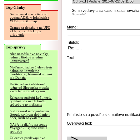
Od: xvzf | Pridané: 2015-07-22 09:11:50
Top články
Som zvedavy ci sa casom zasa nevratia a
Na Slovensku sa v tichosti
Odpovedať
vypína ADSL v lokalitách s
VDSL, už 31. mája
Meno:
Orange sa doťahuje na UPC
a O2, spustí 2.5 Gbps
pripojenie
Titulok:
Top správy
Alza nasadila dve novinky,
jednu užitočnú a jednu
Text:
kontroverznú
Maďarsko jadrovú elektráreň
nakoniec kompletne
neodstavilo, Rumunsko mení
tok Dunaja
Ďalšia jadrová elektráreň
južne od Slovenska musela
kvôli teplu znížiť výkon
Železnice znižujú kvôli teplu
rýchlosť iba na 50 km/h,
spôsobuje to meškanie
Súd zakázal samojazdiacim
Prihláste sa
a povoľte si emailové notifiká
Google taxíkom dobíjanie v
noci, rušili obyvateľov
Overovací text:
NASA na diaľku na sonde
Voyager 2 úspešne znížila
spotrebu
Železnice predávajú dve