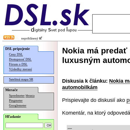
neprihlásený
Nokia má preda
DSL pripojenie
Ceny DSL
luxusným autom
Dostupnosť DSL
Fórum o DSL
Výsledky meraní
Satelitná mapa SR
Diskusia k článku:
Nokia m
automobilkám
Merače
Speedmeter
Merania
Prispievajte do diskusií ako
p
Pingmeter
Googlemeter
Komentár, na ktorý odpovedá
Hľadanie
.....