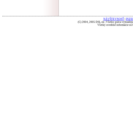
NÁVŠTEVNOSŤ
|
INZE
(C) 2004, 2005 DSL.sk | Všetky práva vyhradené
Všetky uvedené informácie sú b