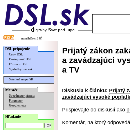
neprihlásený
Prijatý zákon zak
DSL pripojenie
Ceny DSL
a zavádzajúci vy
Dostupnosť DSL
Fórum o DSL
a TV
Výsledky meraní
Satelitná mapa SR
Diskusia k článku:
Prijatý 
Merače
zavádzajúci vysoké poplat
Speedmeter
Merania
Pingmeter
Googlemeter
Prispievajte do diskusií ako
p
Hľadanie
Komentár, na ktorý odpovedá