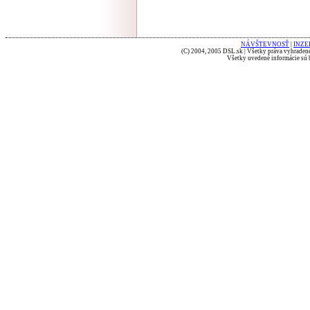
NÁVŠTEVNOSŤ
|
INZE
(C) 2004, 2005 DSL.sk | Všetky práva vyhradené
Všetky uvedené informácie sú b