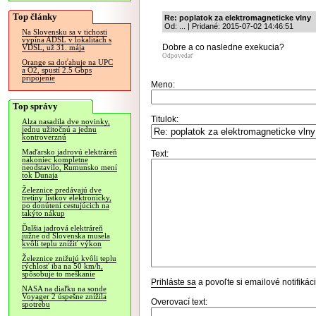
Top články
Re: poplatok za elektromagneticke vlny
Od: ... | Pridané: 2015-07-02 14:46:51
Na Slovensku sa v tichosti
vypína ADSL v lokalitách s
Dobre a co nasledne exekucia?
VDSL, už 31. mája
Odpovedať
Orange sa doťahuje na UPC
a O2, spustí 2.5 Gbps
pripojenie
Meno:
Top správy
Titulok:
Alza nasadila dve novinky,
jednu užitočnú a jednu
kontroverznú
Maďarsko jadrovú elektráreň
Text:
nakoniec kompletne
neodstavilo, Rumunsko mení
tok Dunaja
Železnice predávajú dve
tretiny lístkov elektronicky,
po donútení cestujúcich na
takýto nákup
Ďalšia jadrová elektráreň
južne od Slovenska musela
kvôli teplu znížiť výkon
Železnice znižujú kvôli teplu
rýchlosť iba na 50 km/h,
spôsobuje to meškanie
Prihláste sa
a povoľte si emailové notifiká
NASA na diaľku na sonde
Voyager 2 úspešne znížila
Overovací text:
spotrebu