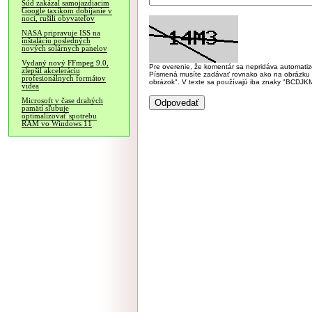
Súd zakázal samojazdiacim
Google taxíkom dobíjanie v
noci, rušili obyvateľov
NASA pripravuje ISS na
inštaláciu posledných
nových solárnych panelov
Vydaný nový FFmpeg 9.0,
Pre overenie, že komentár sa nepridáva automatizov
zlepšil akceleráciu
Písmená musíte zadávať rovnako ako na obrázku veľk
profesionálnych formátov
obrázok". V texte sa používajú iba znaky "BC
videa
Microsoft v čase drahých
pamätí sľubuje
optimalizovať spotrebu
RAM vo Windows 11