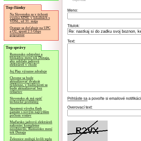
Odpovedať
Top články
Meno:
Na Slovensku sa v tichosti
vypína ADSL v lokalitách s
VDSL, už 31. mája
Titulok:
Orange sa doťahuje na UPC
a O2, spustí 2.5 Gbps
pripojenie
Text:
Top správy
Rumunsko odstrelmi a
blokádou mení tok Dunaja,
aby udržalo jadrovú
elektráreň v chode
Joj Play výrazne zdražuje
Chrome sa bude
aktualizovať dvakrát
týždenne, v budúcnosti sa
bude aktualizovať bez
reštartov
Prihláste sa
a povoľte si emailové notifiká
Slovensko.sk má opäť
technické problémy
Overovací text:
Spustená výroba flash
pamäte s novým najvyšším
počtom vrstiev
Maďarsko jadrovú elektráreň
nakoniec kompletne
neodstavilo, Rumunsko mení
tok Dunaja
Železnice znižujú kvôli teplu