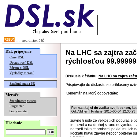
neprihlásený
Na LHC sa zajtra za
DSL pripojenie
Ceny DSL
rýchlosťou 99.99999
Dostupnosť DSL
Fórum o DSL
Výsledky meraní
Diskusia k článku:
Na LHC sa zajtra začn
Satelitná mapa SR
Prispievajte do diskusií ako
prihlásený užív
Komentár, na ktorý odpovedáte:
Merače
Speedmeter
Merania
Pingmeter
Re: nastkaj si do zadku svoj boznon, ke
Googlemeter
Od: AlbHert | Pridané: 2015-06-04 12:35:23
zjavne ti uslo ze velkost ich populacie
Hľadanie
treti svet a na druhej strane nevymieral
netrpeli tolko chorobami pokial mu ich n
kockatu hlavu zjavne nepochopitelne sus