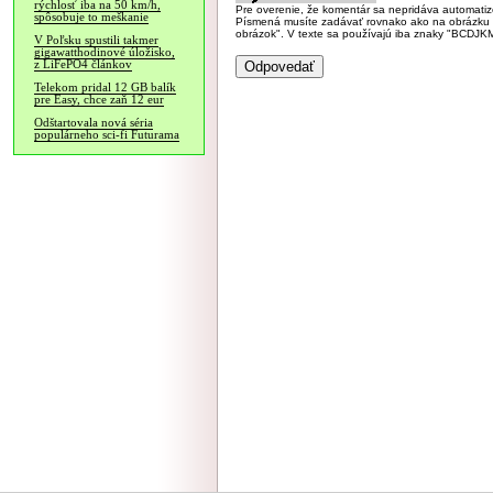
rýchlosť iba na 50 km/h,
Pre overenie, že komentár sa nepridáva automatizov
spôsobuje to meškanie
Písmená musíte zadávať rovnako ako na obrázku veľk
obrázok". V texte sa používajú iba znaky "BC
V Poľsku spustili takmer
gigawatthodinové úložisko,
z LiFePO4 článkov
Telekom pridal 12 GB balík
pre Easy, chce zaň 12 eur
Odštartovala nová séria
populárneho sci-fi Futurama