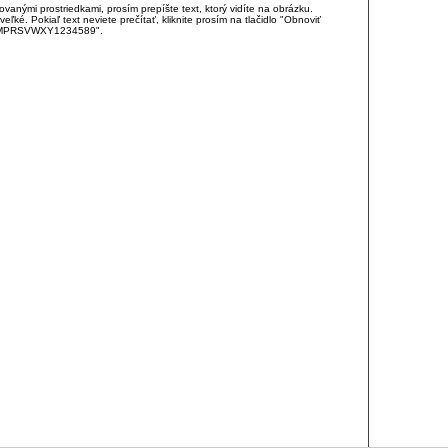
anými prostriedkami, prosím prepíšte text, ktorý vidíte na obrázku.
é. Pokiaľ text neviete prečítať, kliknite prosím na tlačidlo "Obnoviť
DJKMPRSVWXY1234589".