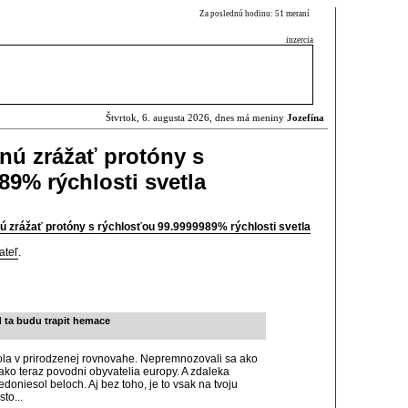
Za poslednú hodinu: 51 meraní
inzercia
Štvrtok, 6. augusta 2026, dnes má meniny
Jozefína
čnú zrážať protóny s
89% rýchlosti svetla
ú zrážať protóny s rýchlosťou 99.9999989% rýchlosti svetla
ateľ
.
d ta budu trapit hemace
 bola v prirodzenej rovnovahe. Nepremnozovali sa ako
i ako teraz povodni obyvatelia europy. A zdaleka
edoniesol beloch. Aj bez toho, je to vsak na tvoju
to...