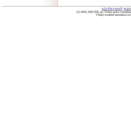
NÁVŠTEVNOSŤ
|
INZE
(C) 2004, 2005 DSL.sk | Všetky práva vyhradené
Všetky uvedené informácie sú b