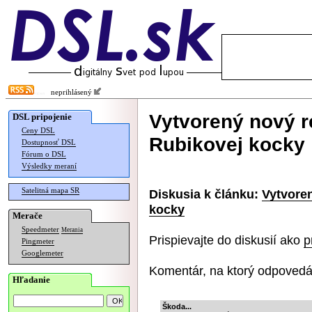
neprihlásený
Vytvorený nový r
DSL pripojenie
Ceny DSL
Rubikovej kocky
Dostupnosť DSL
Fórum o DSL
Výsledky meraní
Satelitná mapa SR
Diskusia k článku:
Vytvoren
kocky
Merače
Speedmeter
Merania
Prispievajte do diskusií ako
p
Pingmeter
Googlemeter
Komentár, na ktorý odpovedá
Hľadanie
Škoda...