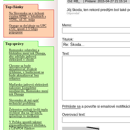
Od: RB_ | Pridané: 2015-04-27 21:15:14
Top články
Jój škoda, ten rekord predtým bol také pe
Na Slovensku sa v tichosti
Odpovedať
vypína ADSL v lokalitách s
VDSL, už 31. mája
Meno:
Orange sa doťahuje na UPC
a O2, spustí 2.5 Gbps
pripojenie
Titulok:
Top správy
Rumunsko odstrelmi a
blokádou mení tok Dunaja,
Text:
aby udržalo jadrovú
elektráreň v chode
Chrome sa bude
aktualizovať dvakrát
týždenne, v budúcnosti sa
bude aktualizovať bez
reštartov
Maďarsko jadrovú elektráreň
nakoniec kompletne
neodstavilo, Rumunsko mení
tok Dunaja
Slovensko.sk má opäť
technické problémy
Prihláste sa
a povoľte si emailové notifiká
Železnice znižujú kvôli teplu
rýchlosť iba na 50 km/h,
Overovací text:
spôsobuje to meškanie
V Poľsku spustili takmer
gigawatthodinové úložisko,
z LiFePO4 článkov