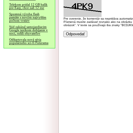
Telekom pridal 12 GB balík
pre Easy, chce zaň 12 eur
Spustená výroba flash
pamäte s novým najvyšším
Pre overenie, že komentár sa nepridáva automatizov
počtom vrstiev
Písmená musíte zadávať rovnako ako na obrázku veľk
obrázok". V texte sa používajú iba znaky "BC
Súd zakázal samojazdiacim
Google taxíkom dobíjanie v
noci, rušili obyvateľov
Odštartovala nová séria
populárneho sci-fi Futurama