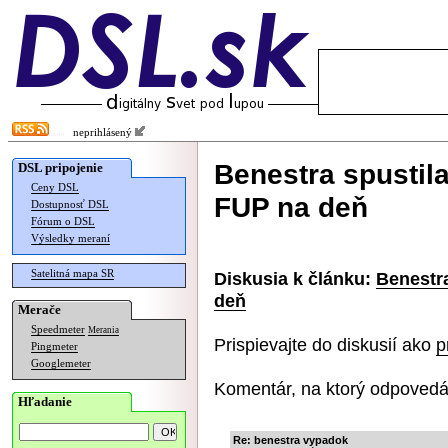
neprihlásený
Benestra spustil
DSL pripojenie
Ceny DSL
FUP na deň
Dostupnosť DSL
Fórum o DSL
Výsledky meraní
Satelitná mapa SR
Diskusia k článku:
Benestr
deň
Merače
Speedmeter
Merania
Prispievajte do diskusií ako
p
Pingmeter
Googlemeter
Komentár, na ktorý odpovedá
Hľadanie
Re: benestra vypadok