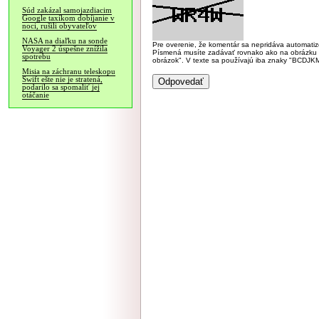
Súd zakázal samojazdiacim
Google taxíkom dobíjanie v
noci, rušili obyvateľov
NASA na diaľku na sonde
Pre overenie, že komentár sa nepridáva automatizov
Voyager 2 úspešne znížila
Písmená musíte zadávať rovnako ako na obrázku veľk
spotrebu
obrázok". V texte sa používajú iba znaky "BC
Misia na záchranu teleskopu
Swift ešte nie je stratená,
podarilo sa spomaliť jej
otáčanie