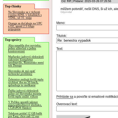
Od: fhff | Pridané: 2015-03-26 07:26:56
Top články
môžem potvrdiť, nešli DNS, ši už ich, a
Na Slovensku sa v tichosti
Odpovedať
vypína ADSL v lokalitách s
VDSL, už 31. mája
Meno:
Orange sa doťahuje na UPC
a O2, spustí 2.5 Gbps
pripojenie
Titulok:
Top správy
Alza nasadila dve novinky,
jednu užitočnú a jednu
Text:
kontroverznú
Maďarsko jadrovú elektráreň
nakoniec kompletne
neodstavilo, Rumunsko mení
tok Dunaja
Slovensko.sk má opäť
technické problémy
Železnice znižujú kvôli teplu
rýchlosť iba na 50 km/h,
spôsobuje to meškanie
Ďalšia jadrová elektráreň
južne od Slovenska musela
Prihláste sa
a povoľte si emailové notifiká
kvôli teplu znížiť výkon
V Poľsku spustili takmer
Overovací text:
gigawatthodinové úložisko,
z LiFePO4 článkov
Telekom pridal 12 GB balík
pre Easy, chce zaň 12 eur