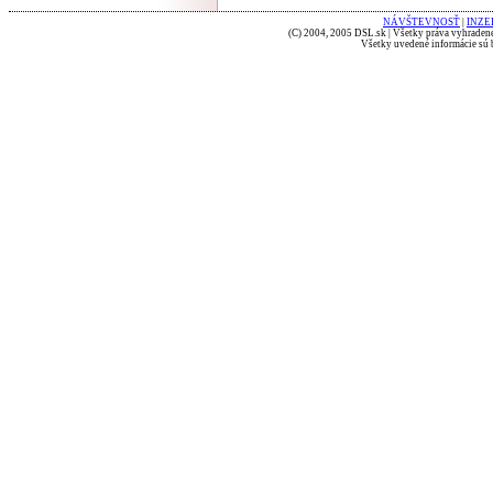
NÁVŠTEVNOSŤ
|
INZE
(C) 2004, 2005 DSL.sk | Všetky práva vyhradené
Všetky uvedené informácie sú b