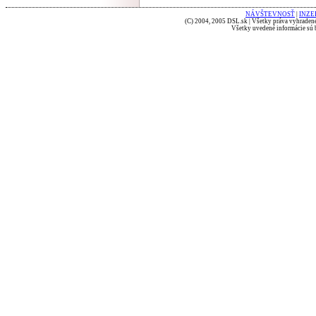
NÁVŠTEVNOSŤ
|
INZE
(C) 2004, 2005 DSL.sk | Všetky práva vyhradené
Všetky uvedené informácie sú b