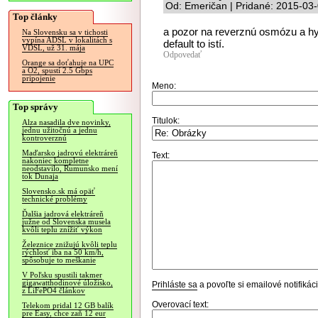
Od: Emeričan | Pridané: 2015-03
Top články
a pozor na reverznú osmózu a hy
Na Slovensku sa v tichosti
vypína ADSL v lokalitách s
default to istí.
VDSL, už 31. mája
Odpovedať
Orange sa doťahuje na UPC
a O2, spustí 2.5 Gbps
pripojenie
Meno:
Top správy
Titulok:
Alza nasadila dve novinky,
jednu užitočnú a jednu
kontroverznú
Maďarsko jadrovú elektráreň
Text:
nakoniec kompletne
neodstavilo, Rumunsko mení
tok Dunaja
Slovensko.sk má opäť
technické problémy
Ďalšia jadrová elektráreň
južne od Slovenska musela
kvôli teplu znížiť výkon
Železnice znižujú kvôli teplu
rýchlosť iba na 50 km/h,
spôsobuje to meškanie
V Poľsku spustili takmer
gigawatthodinové úložisko,
Prihláste sa
a povoľte si emailové notifiká
z LiFePO4 článkov
Overovací text:
Telekom pridal 12 GB balík
pre Easy, chce zaň 12 eur