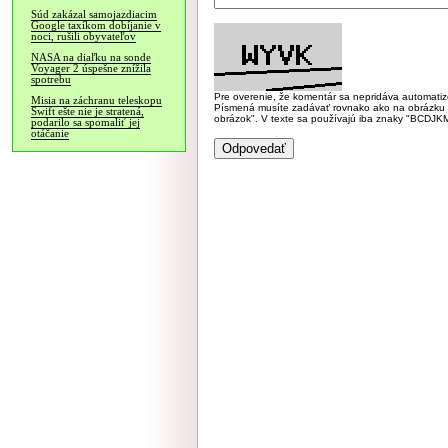
Súd zakázal samojazdiacim
Google taxíkom dobíjanie v
noci, rušili obyvateľov
NASA na diaľku na sonde
Voyager 2 úspešne znížila
spotrebu
Pre overenie, že komentár sa nepridáva automatizov
Misia na záchranu teleskopu
Písmená musíte zadávať rovnako ako na obrázku veľk
Swift ešte nie je stratená,
obrázok". V texte sa používajú iba znaky "BC
podarilo sa spomaliť jej
otáčanie