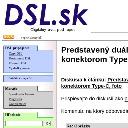
neprihlásený
Predstavený duá
DSL pripojenie
Ceny DSL
konektorom Type-
Dostupnosť DSL
Fórum o DSL
Výsledky meraní
Satelitná mapa SR
Diskusia k článku:
Predsta
konektorom Type-C, foto
Merače
Speedmeter
Merania
Prispievajte do diskusií ako
p
Pingmeter
Googlemeter
Komentár, na ktorý odpovedá
Hľadanie
Re: Obrázky