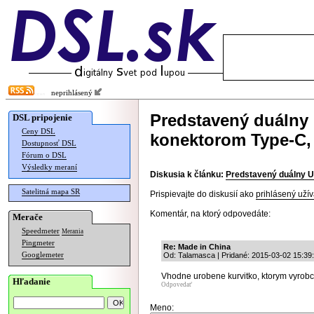
neprihlásený
Predstavený duálny
DSL pripojenie
Ceny DSL
konektorom Type-C, 
Dostupnosť DSL
Fórum o DSL
Výsledky meraní
Diskusia k článku:
Predstavený duálny U
Satelitná mapa SR
Prispievajte do diskusií ako
prihlásený užív
Komentár, na ktorý odpovedáte:
Merače
Speedmeter
Merania
Pingmeter
Re: Made in China
Googlemeter
Od: Talamasca | Pridané: 2015-03-02 15:39
Vhodne urobene kurvitko, ktorym vyrobco
Hľadanie
Odpovedať
Meno: