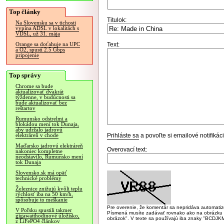
Top články
Titulok:
Na Slovensku sa v tichosti
vypína ADSL v lokalitách s
VDSL, už 31. mája
Text:
Orange sa doťahuje na UPC
a O2, spustí 2.5 Gbps
pripojenie
Top správy
Chrome sa bude
aktualizovať dvakrát
týždenne, v budúcnosti sa
bude aktualizovať bez
reštartov
Rumunsko odstrelmi a
blokádou mení tok Dunaja,
aby udržalo jadrovú
Prihláste sa
a povoľte si emailové notifiká
elektráreň v chode
Maďarsko jadrovú elektráreň
Overovací text:
nakoniec kompletne
neodstavilo, Rumunsko mení
tok Dunaja
Slovensko.sk má opäť
technické problémy
Železnice znižujú kvôli teplu
rýchlosť iba na 50 km/h,
spôsobuje to meškanie
Pre overenie, že komentár sa nepridáva automatizov
V Poľsku spustili takmer
Písmená musíte zadávať rovnako ako na obrázku veľk
gigawatthodinové úložisko,
obrázok". V texte sa používajú iba znaky "BC
z LiFePO4 článkov