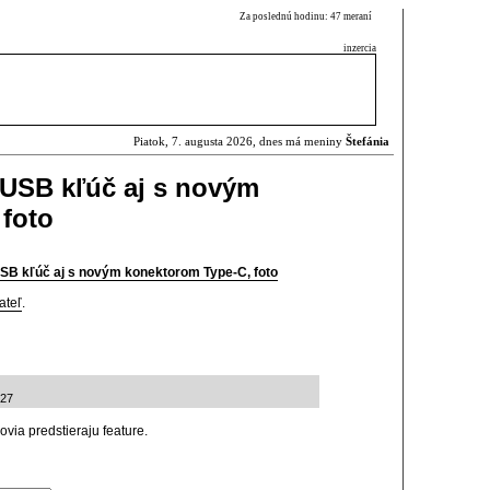
Za poslednú hodinu: 47 meraní
inzercia
Piatok, 7. augusta 2026, dnes má meniny
Štefánia
 USB kľúč aj s novým
foto
SB kľúč aj s novým konektorom Type-C, foto
ateľ
.
:27
via predstieraju feature.