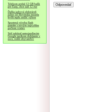
Telekom pridal 12 GB balík
pre Easy, chce zaň 12 eur
Ďalšia jadrová elektráreň
južne od Slovenska musela
kvôli teplu znížiť výkon
Spustená výroba flash
pamäte s novým najvyšším
počtom vrstiev
Súd zakázal samojazdiacim
Google taxíkom dobíjanie v
noci, rušili obyvateľov