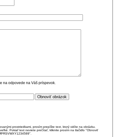
cie na odpovede na Váš príspevok.
anými prostriedkami, prosím prepíšte text, ktorý vidíte na obrázku.
é. Pokiaľ text neviete prečítať, kliknite prosím na tlačidlo "Obnoviť
DJKMPRSVWXY1234589".