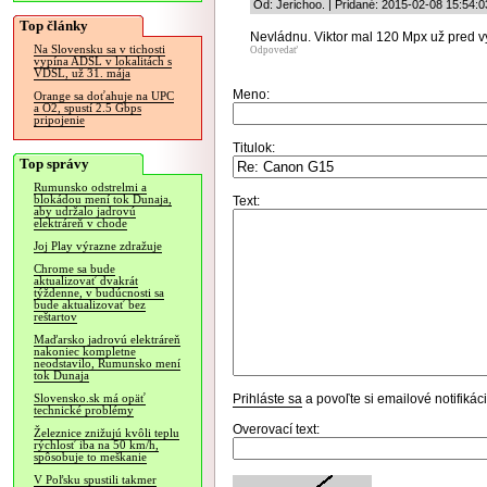
Od: Jerichoo. | Pridané: 2015-02-08 15:54:0
Top články
Nevládnu. Viktor mal 120 Mpx už pred vy
Na Slovensku sa v tichosti
Odpovedať
vypína ADSL v lokalitách s
VDSL, už 31. mája
Meno:
Orange sa doťahuje na UPC
a O2, spustí 2.5 Gbps
pripojenie
Titulok:
Top správy
Rumunsko odstrelmi a
blokádou mení tok Dunaja,
Text:
aby udržalo jadrovú
elektráreň v chode
Joj Play výrazne zdražuje
Chrome sa bude
aktualizovať dvakrát
týždenne, v budúcnosti sa
bude aktualizovať bez
reštartov
Maďarsko jadrovú elektráreň
nakoniec kompletne
neodstavilo, Rumunsko mení
tok Dunaja
Prihláste sa
a povoľte si emailové notifiká
Slovensko.sk má opäť
technické problémy
Overovací text:
Železnice znižujú kvôli teplu
rýchlosť iba na 50 km/h,
spôsobuje to meškanie
V Poľsku spustili takmer