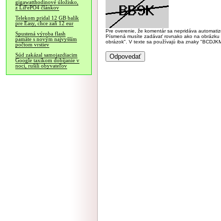
gigawatthodinové úložisko,
z LiFePO4 článkov
Telekom pridal 12 GB balík
pre Easy, chce zaň 12 eur
Pre overenie, že komentár sa nepridáva automatizov
Spustená výroba flash
Písmená musíte zadávať rovnako ako na obrázku veľk
pamäte s novým najvyšším
obrázok". V texte sa používajú iba znaky "BC
počtom vrstiev
Súd zakázal samojazdiacim
Google taxíkom dobíjanie v
noci, rušili obyvateľov