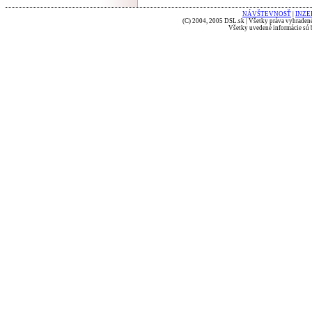
NÁVŠTEVNOSŤ
|
INZE
(C) 2004, 2005 DSL.sk | Všetky práva vyhradené
Všetky uvedené informácie sú b