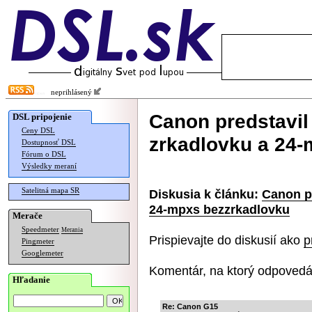
neprihlásený
Canon predstavil
DSL pripojenie
Ceny DSL
zrkadlovku a 24
Dostupnosť DSL
Fórum o DSL
Výsledky meraní
Satelitná mapa SR
Diskusia k článku:
Canon p
24-mpxs bezzrkadlovku
Merače
Speedmeter
Merania
Prispievajte do diskusií ako
p
Pingmeter
Googlemeter
Komentár, na ktorý odpovedá
Hľadanie
Re: Canon G15