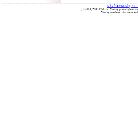
NÁVŠTEVNOSŤ
|
INZE
(C) 2004, 2005 DSL.sk | Všetky práva vyhradené
Všetky uvedené informácie sú b