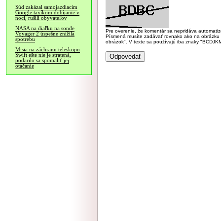
Súd zakázal samojazdiacim
Google taxíkom dobíjanie v
noci, rušili obyvateľov
NASA na diaľku na sonde
Pre overenie, že komentár sa nepridáva automatizov
Voyager 2 úspešne znížila
Písmená musíte zadávať rovnako ako na obrázku veľk
spotrebu
obrázok". V texte sa používajú iba znaky "BC
Misia na záchranu teleskopu
Swift ešte nie je stratená,
podarilo sa spomaliť jej
otáčanie