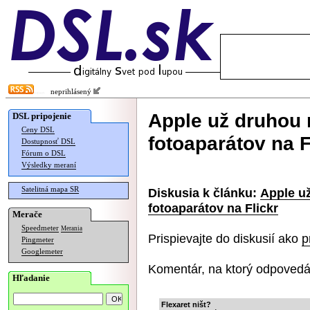
neprihlásený
Apple už druhou
DSL pripojenie
Ceny DSL
fotoaparátov na F
Dostupnosť DSL
Fórum o DSL
Výsledky meraní
Satelitná mapa SR
Diskusia k článku:
Apple u
fotoaparátov na Flickr
Merače
Speedmeter
Merania
Prispievajte do diskusií ako
p
Pingmeter
Googlemeter
Komentár, na ktorý odpovedá
Hľadanie
Flexaret ništ?