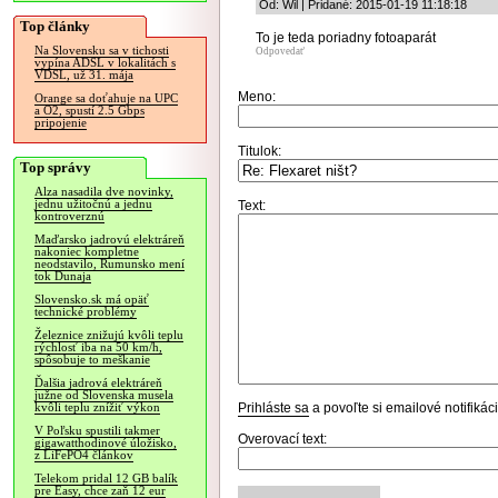
Od: Wil | Pridané: 2015-01-19 11:18:18
Top články
To je teda poriadny fotoaparát
Na Slovensku sa v tichosti
Odpovedať
vypína ADSL v lokalitách s
VDSL, už 31. mája
Meno:
Orange sa doťahuje na UPC
a O2, spustí 2.5 Gbps
pripojenie
Titulok:
Top správy
Alza nasadila dve novinky,
jednu užitočnú a jednu
Text:
kontroverznú
Maďarsko jadrovú elektráreň
nakoniec kompletne
neodstavilo, Rumunsko mení
tok Dunaja
Slovensko.sk má opäť
technické problémy
Železnice znižujú kvôli teplu
rýchlosť iba na 50 km/h,
spôsobuje to meškanie
Ďalšia jadrová elektráreň
južne od Slovenska musela
Prihláste sa
a povoľte si emailové notifiká
kvôli teplu znížiť výkon
V Poľsku spustili takmer
Overovací text:
gigawatthodinové úložisko,
z LiFePO4 článkov
Telekom pridal 12 GB balík
pre Easy, chce zaň 12 eur