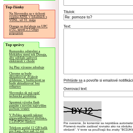
Top články
Titulok:
Na Slovensku sa v tichosti
vypína ADSL v lokalitách s
VDSL, už 31. mája
Text:
Orange sa doťahuje na UPC
a O2, spustí 2.5 Gbps
pripojenie
Top správy
Rumunsko odstrelmi a
blokádou mení tok Dunaja,
aby udržalo jadrovú
elektráreň v chode
Joj Play výrazne zdražuje
Chrome sa bude
aktualizovať dvakrát
týždenne, v budúcnosti sa
Prihláste sa
a povoľte si emailové notifiká
bude aktualizovať bez
reštartov
Overovací text:
Slovensko.sk má opäť
technické problémy
Spustená výroba flash
pamäte s novým najvyšším
počtom vrstiev
V Poľsku spustili takmer
gigawatthodinové úložisko,
z LiFePO4 článkov
Pre overenie, že komentár sa nepridáva automatizov
Písmená musíte zadávať rovnako ako na obrázku veľk
Telekom pridal 12 GB balík
obrázok". V texte sa používajú iba znaky "BC
pre Easy, chce zaň 12 eur