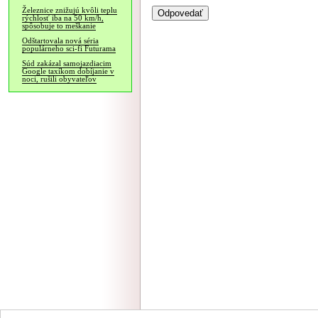
Železnice znižujú kvôli teplu
rýchlosť iba na 50 km/h,
spôsobuje to meškanie
Odštartovala nová séria
populárneho sci-fi Futurama
Súd zakázal samojazdiacim
Google taxíkom dobíjanie v
noci, rušili obyvateľov
NÁVŠTEVNOSŤ
|
INZE