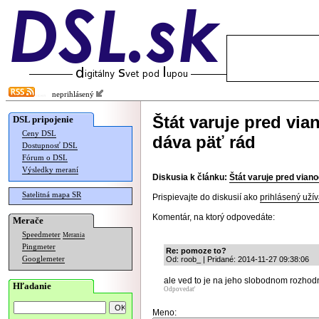
neprihlásený
Štát varuje pred vi
DSL pripojenie
Ceny DSL
dáva päť rád
Dostupnosť DSL
Fórum o DSL
Výsledky meraní
Diskusia k článku:
Štát varuje pred vian
Satelitná mapa SR
Prispievajte do diskusií ako
prihlásený užív
Komentár, na ktorý odpovedáte:
Merače
Speedmeter
Merania
Pingmeter
Re: pomoze to?
Googlemeter
Od: roob_ | Pridané: 2014-11-27 09:38:06
ale ved to je na jeho slobodnom rozhodnu
Hľadanie
Odpovedať
Meno: