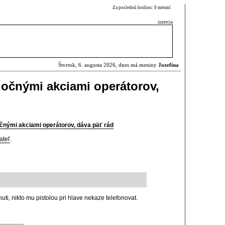
Za poslednú hodinu: 0 meraní
inzercia
Štvrtok, 6. augusta 2026, dnes má meniny
Jozefína
anočnými akciami operátorov,
očnými akciami operátorov, dáva päť rád
ateľ
.
ti, nikto mu pistolou pri hlave nekaze telefonovat.