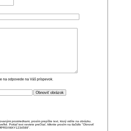
cie na odpovede na Váš príspevok.
anými prostriedkami, prosím prepíšte text, ktorý vidíte na obrázku.
é. Pokiaľ text neviete prečítať, kliknite prosím na tlačidlo "Obnoviť
DJKMPRSVWXY1234589".