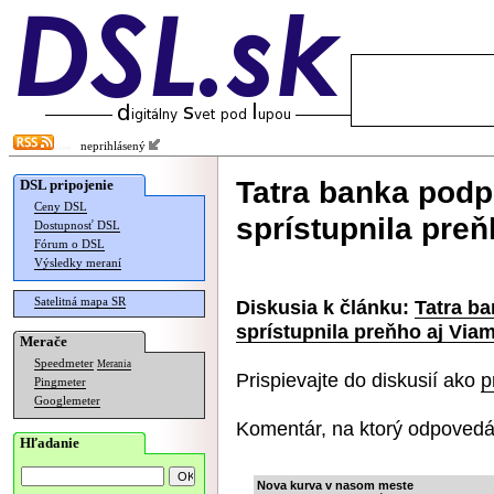
neprihlásený
Tatra banka pod
DSL pripojenie
Ceny DSL
sprístupnila pre
Dostupnosť DSL
Fórum o DSL
Výsledky meraní
Satelitná mapa SR
Diskusia k článku:
Tatra b
sprístupnila preňho aj Via
Merače
Speedmeter
Merania
Prispievajte do diskusií ako
p
Pingmeter
Googlemeter
Komentár, na ktorý odpovedá
Hľadanie
Nova kurva v nasom meste