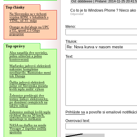
Od: ddddeeee | Pridané: 2014-11-25 20:41:
Top články
Co to je to Windows Phone ? Nieco ako
Na Slovensku sa v tichosti
Odpovedať
vypína ADSL v lokalitách s
VDSL, už 31. mája
Meno:
Orange sa doťahuje na UPC
a O2, spustí 2.5 Gbps
pripojenie
Titulok:
Top správy
Alza nasadila dve novinky,
jednu užitočnú a jednu
Text:
kontroverznú
Maďarsko jadrovú elektráreň
nakoniec kompletne
neodstavilo, Rumunsko mení
tok Dunaja
Ďalšia jadrová elektráreň
južne od Slovenska musela
kvôli teplu znížiť výkon
Železnice predávajú dve
tretiny lístkov elektronicky,
po donútení cestujúcich na
takýto nákup
Prihláste sa
a povoľte si emailové notifiká
Železnice znižujú kvôli teplu
rýchlosť iba na 50 km/h,
spôsobuje to meškanie
Overovací text:
NASA na diaľku na sonde
Voyager 2 úspešne znížila
spotrebu