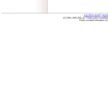
NÁVŠTEVNOSŤ
|
INZE
(C) 2004, 2005 DSL.sk | Všetky práva vyhradené
Všetky uvedené informácie sú b