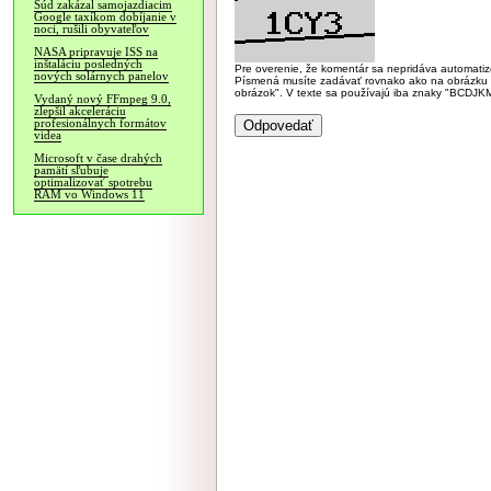
Súd zakázal samojazdiacim
Google taxíkom dobíjanie v
noci, rušili obyvateľov
NASA pripravuje ISS na
inštaláciu posledných
Pre overenie, že komentár sa nepridáva automatizov
nových solárnych panelov
Písmená musíte zadávať rovnako ako na obrázku veľk
obrázok". V texte sa používajú iba znaky "BC
Vydaný nový FFmpeg 9.0,
zlepšil akceleráciu
profesionálnych formátov
videa
Microsoft v čase drahých
pamätí sľubuje
optimalizovať spotrebu
RAM vo Windows 11