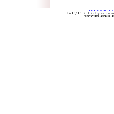
NÁVŠTEVNOSŤ
|
INZE
(C) 2004, 2005 DSL.sk | Všetky práva vyhradené
Všetky uvedené informácie sú b