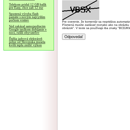
Telekom pridal 12 GB balík
pre Easy, chce zaň 12 eur
Spustená výroba flash
pamäte s novým najvyšším
počtom vrstiev
Pre overenie, že komentár sa nepridáva automatizov
Písmená musíte zadávať rovnako ako na obrázku veľk
Súd zakázal samojazdiacim
obrázok". V texte sa používajú iba znaky "BC
Google taxíkom dobíjanie v
noci, rušili obyvateľov
Ďalšia jadrová elektráreň
južne od Slovenska musela
kvôli teplu znížiť výkon