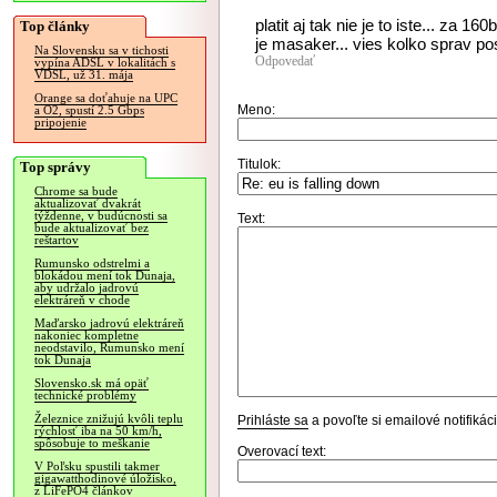
platit aj tak nie je to iste... za 
Top články
je masaker... vies kolko sprav p
Na Slovensku sa v tichosti
Odpovedať
vypína ADSL v lokalitách s
VDSL, už 31. mája
Orange sa doťahuje na UPC
Meno:
a O2, spustí 2.5 Gbps
pripojenie
Titulok:
Top správy
Chrome sa bude
aktualizovať dvakrát
týždenne, v budúcnosti sa
Text:
bude aktualizovať bez
reštartov
Rumunsko odstrelmi a
blokádou mení tok Dunaja,
aby udržalo jadrovú
elektráreň v chode
Maďarsko jadrovú elektráreň
nakoniec kompletne
neodstavilo, Rumunsko mení
tok Dunaja
Slovensko.sk má opäť
technické problémy
Železnice znižujú kvôli teplu
Prihláste sa
a povoľte si emailové notifiká
rýchlosť iba na 50 km/h,
spôsobuje to meškanie
Overovací text:
V Poľsku spustili takmer
gigawatthodinové úložisko,
z LiFePO4 článkov