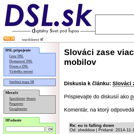
neprihlásený
Slováci zase viac
DSL pripojenie
Ceny DSL
mobilov
Dostupnosť DSL
Fórum o DSL
Výsledky meraní
Satelitná mapa SR
Diskusia k článku:
Slováci 
Merače
Prispievajte do diskusií ako
p
Speedmeter
Merania
Pingmeter
Komentár, na ktorý odpovedá
Googlemeter
Hľadanie
Re: eu is falling down
Od: sheddow | Pridané: 2014-11-