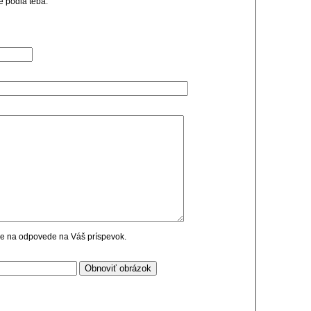
e podla teba.
cie na odpovede na Váš príspevok.