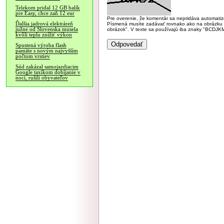
Telekom pridal 12 GB balík
pre Easy, chce zaň 12 eur
Pre overenie, že komentár sa nepridáva automatizov
Ďalšia jadrová elektráreň
Písmená musíte zadávať rovnako ako na obrázku veľk
južne od Slovenska musela
obrázok". V texte sa používajú iba znaky "BC
kvôli teplu znížiť výkon
Spustená výroba flash
pamäte s novým najvyšším
počtom vrstiev
Súd zakázal samojazdiacim
Google taxíkom dobíjanie v
noci, rušili obyvateľov