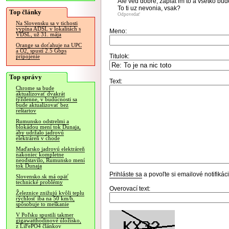
Ale ved dobre, zaplat im to a vsetko bud
To ti uz nevonia, vsak?
Top články
Odpovedať
Na Slovensku sa v tichosti
vypína ADSL v lokalitách s
Meno:
VDSL, už 31. mája
Orange sa doťahuje na UPC
a O2, spustí 2.5 Gbps
Titulok:
pripojenie
Top správy
Text:
Chrome sa bude
aktualizovať dvakrát
týždenne, v budúcnosti sa
bude aktualizovať bez
reštartov
Rumunsko odstrelmi a
blokádou mení tok Dunaja,
aby udržalo jadrovú
elektráreň v chode
Maďarsko jadrovú elektráreň
nakoniec kompletne
neodstavilo, Rumunsko mení
tok Dunaja
Prihláste sa
a povoľte si emailové notifiká
Slovensko.sk má opäť
technické problémy
Overovací text:
Železnice znižujú kvôli teplu
rýchlosť iba na 50 km/h,
spôsobuje to meškanie
V Poľsku spustili takmer
gigawatthodinové úložisko,
z LiFePO4 článkov