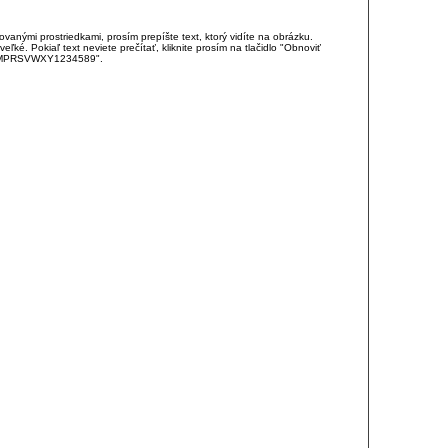
anými prostriedkami, prosím prepíšte text, ktorý vidíte na obrázku.
é. Pokiaľ text neviete prečítať, kliknite prosím na tlačidlo "Obnoviť
DJKMPRSVWXY1234589".