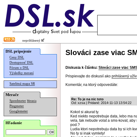
neprihlásený
Slováci zase viac S
DSL pripojenie
Ceny DSL
Dostupnosť DSL
Diskusia k článku:
Slováci zase viac SMS
Fórum o DSL
Výsledky meraní
Prispievajte do diskusií ako
prihlásený užív
Satelitná mapa SR
Komentár, na ktorý odpovedáte:
Merače
Re: To je na nic toto
Speedmeter
Merania
Od: xzsa | Pridané: 2014-11-13 13:54:22
Pingmeter
Googlemeter
Kokot si akurat ty.
Ked niekto nepotrebuje data, lebo ma nap
vela, tak nebude volat a sms-kovat, aby 
Hľadanie
pod.?
Ludia ktori nepotrebuju data by si ich kvo
No ty si inak vymlety!