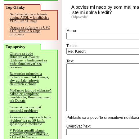
A povies mi naco by som mal mat 
Top články
iste mi splna kredit?
Na Slovensku sa v tichosti
Odpovedať
vypína ADSL v lokalitách s
VDSL, už 31. mája
Orange sa doťahuje na UPC
Meno:
a O2, spustí 2.5 Gbps
pripojenie
Titulok:
Top správy
Chrome sa bude
aktualizovať dvakrát
týždenne, v budúcnosti sa
Text:
bude aktualizovať bez
reštartov
Rumunsko odstrelmi a
blokádou mení tok Dunaja,
aby udržalo jadrovú
elektráreň v chode
Maďarsko jadrovú elektráreň
nakoniec kompletne
neodstavilo, Rumunsko mení
tok Dunaja
Slovensko.sk má opäť
technické problémy
Železnice znižujú kvôli teplu
Prihláste sa
a povoľte si emailové notifiká
rýchlosť iba na 50 km/h,
spôsobuje to meškanie
Overovací text:
V Poľsku spustili takmer
gigawatthodinové úložisko,
z LiFePO4 článkov