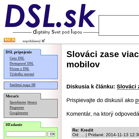
neprihlásený
Slováci zase viac
DSL pripojenie
Ceny DSL
mobilov
Dostupnosť DSL
Fórum o DSL
Výsledky meraní
Satelitná mapa SR
Diskusia k článku:
Slováci 
Merače
Prispievajte do diskusií ako
p
Speedmeter
Merania
Pingmeter
Komentár, na ktorý odpovedá
Googlemeter
Hľadanie
Re: Kredit
Od: ... | Pridané: 2014-11-13 12: