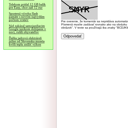
Telekom pridal 12 GB balík
pre Easy, chce zaň 12 eur
Spustená výroba flash
pamäte s novým najvyšším
počtom vrstiev
Pre overenie, že komentár sa nepridáva automatizov
Písmená musíte zadávať rovnako ako na obrázku veľk
Súd zakázal samojazdiacim
obrázok". V texte sa používajú iba znaky "BC
Google taxíkom dobíjanie v
noci, rušili obyvateľov
Ďalšia jadrová elektráreň
južne od Slovenska musela
kvôli teplu znížiť výkon