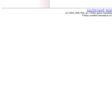
NÁVŠTEVNOSŤ
|
INZE
(C) 2004, 2005 DSL.sk | Všetky práva vyhradené
Všetky uvedené informácie sú b