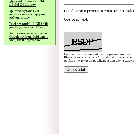
gigawatthodinové úložisko,
z LiFePO4 článkov
Prihláste sa
a povoľte si emailové notifiká
Spustená výroba flash
pamäte s novým najvyšším
počtom vrstiev
Overovací text:
Telekom pridal 12 GB balík
pre Easy, chce zaň 12 eur
Súd zakázal samojazdiacim
Google taxíkom dobíjanie v
noci, rušili obyvateľov
Pre overenie, že komentár sa nepridáva automatizov
Písmená musíte zadávať rovnako ako na obrázku veľk
obrázok". V texte sa používajú iba znaky "BC