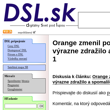
neprihlásený
Orange zmenil p
DSL pripojenie
Ceny DSL
výrazne zdražilo 
Dostupnosť DSL
Fórum o DSL
1
Výsledky meraní
Satelitná mapa SR
Diskusia k článku:
Orange 
Merače
výrazne zdražilo a spomalilo
Speedmeter
Merania
Pingmeter
Googlemeter
Prispievajte do diskusií ako
p
Hľadanie
Komentár, na ktorý odpovedá