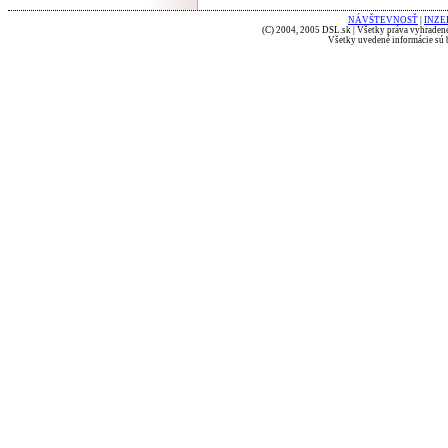
NÁVŠTEVNOSŤ
|
INZE
(C) 2004, 2005 DSL.sk | Všetky práva vyhradené
Všetky uvedené informácie sú b