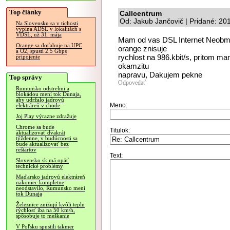
Top články
Callcentrum
Od: Jakub Jančovič | Pridané: 20
Na Slovensku sa v tichosti
vypína ADSL v lokalitách s
VDSL, už 31. mája
Mam od vas DSL Internet Neobme
Orange sa doťahuje na UPC
orange znisuje
a O2, spustí 2.5 Gbps
rychlost na 986.kbit/s, pritom ma
pripojenie
okamzitu
napravu, Dakujem pekne
Top správy
Odpovedať
Rumunsko odstrelmi a
blokádou mení tok Dunaja,
aby udržalo jadrovú
Meno:
elektráreň v chode
Joj Play výrazne zdražuje
Chrome sa bude
Titulok:
aktualizovať dvakrát
týždenne, v budúcnosti sa
bude aktualizovať bez
reštartov
Text:
Slovensko.sk má opäť
technické problémy
Maďarsko jadrovú elektráreň
nakoniec kompletne
neodstavilo, Rumunsko mení
tok Dunaja
Železnice znižujú kvôli teplu
rýchlosť iba na 50 km/h,
spôsobuje to meškanie
V Poľsku spustili takmer