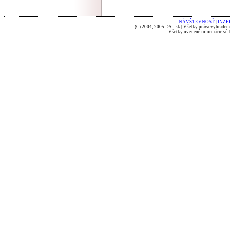
NÁVŠTEVNOSŤ
|
INZE
(C) 2004, 2005 DSL.sk | Všetky práva vyhradené
Všetky uvedené informácie sú b