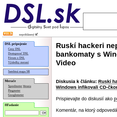
neprihlásený
Ruskí hackeri ne
DSL pripojenie
Ceny DSL
bankomaty s Win
Dostupnosť DSL
Fórum o DSL
Video
Výsledky meraní
Satelitná mapa SR
Diskusia k článku:
Ruskí h
Merače
Windows infikovali CD-čko
Speedmeter
Merania
Pingmeter
Googlemeter
Prispievajte do diskusií ako
p
Hľadanie
Komentár, na ktorý odpovedá