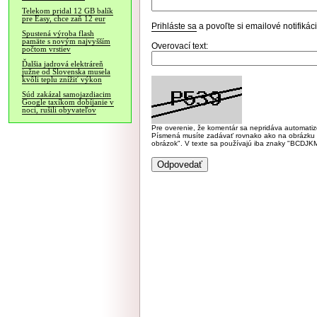
Telekom pridal 12 GB balík
pre Easy, chce zaň 12 eur
Prihláste sa
a povoľte si emailové notifiká
Spustená výroba flash
pamäte s novým najvyšším
Overovací text:
počtom vrstiev
Ďalšia jadrová elektráreň
južne od Slovenska musela
kvôli teplu znížiť výkon
Súd zakázal samojazdiacim
Google taxíkom dobíjanie v
noci, rušili obyvateľov
Pre overenie, že komentár sa nepridáva automatizov
Písmená musíte zadávať rovnako ako na obrázku veľk
obrázok". V texte sa používajú iba znaky "BC