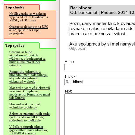
Top články
Re: blbost
Od: bankomat | Pridané: 2014-10
Na Slovensku sa v tichosti
vypína ADSL v lokalitách s
VDSL, už 31. mája
Pozri, dany master kluc k ovlada
Orange sa doťahuje na UPC
rovnako znalosti o ovladani nadsta
a O2, spustí 2.5 Gbps
pracuju ako beznu zalezitost.
pripojenie
Aku spolupracu by si mal namysli
Top správy
Odpovedať
Chrome sa bude
aktualizovať dvakrát
týždenne, v budúcnosti sa
Meno:
bude aktualizovať bez
reštartov
Rumunsko odstrelmi a
blokádou mení tok Dunaja,
Titulok:
aby udržalo jadrovú
elektráreň v chode
Maďarsko jadrovú elektráreň
Text:
nakoniec kompletne
neodstavilo, Rumunsko mení
tok Dunaja
Slovensko.sk má opäť
technické problémy
Železnice znižujú kvôli teplu
rýchlosť iba na 50 km/h,
spôsobuje to meškanie
V Poľsku spustili takmer
gigawatthodinové úložisko,
z LiFePO4 článkov