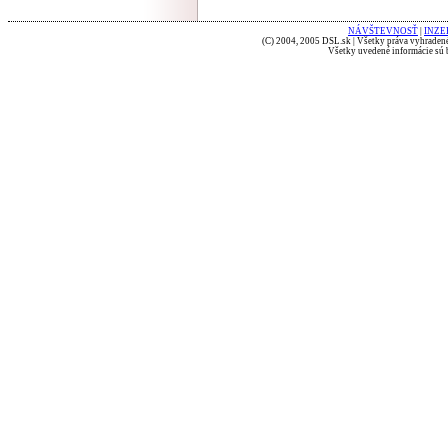
NÁVŠTEVNOSŤ
|
INZE
(C) 2004, 2005 DSL.sk | Všetky práva vyhradené
Všetky uvedené informácie sú b