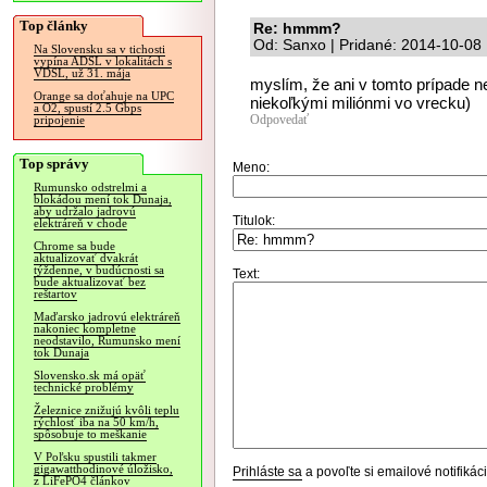
Top články
Re: hmmm?
Od: Sanxo | Pridané: 2014-10-08
Na Slovensku sa v tichosti
vypína ADSL v lokalitách s
VDSL, už 31. mája
myslím, že ani v tomto prípade 
Orange sa doťahuje na UPC
niekoľkými miliónmi vo vrecku)
a O2, spustí 2.5 Gbps
Odpovedať
pripojenie
Top správy
Meno:
Rumunsko odstrelmi a
blokádou mení tok Dunaja,
aby udržalo jadrovú
Titulok:
elektráreň v chode
Chrome sa bude
aktualizovať dvakrát
týždenne, v budúcnosti sa
Text:
bude aktualizovať bez
reštartov
Maďarsko jadrovú elektráreň
nakoniec kompletne
neodstavilo, Rumunsko mení
tok Dunaja
Slovensko.sk má opäť
technické problémy
Železnice znižujú kvôli teplu
rýchlosť iba na 50 km/h,
spôsobuje to meškanie
V Poľsku spustili takmer
gigawatthodinové úložisko,
Prihláste sa
a povoľte si emailové notifiká
z LiFePO4 článkov