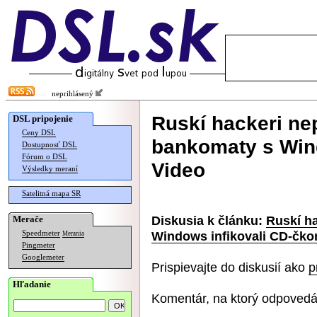
neprihlásený
Ruskí hackeri ne
DSL pripojenie
Ceny DSL
bankomaty s Win
Dostupnosť DSL
Fórum o DSL
Video
Výsledky meraní
Satelitná mapa SR
Diskusia k článku:
Ruskí h
Merače
Windows infikovali CD-čko
Speedmeter
Merania
Pingmeter
Googlemeter
Prispievajte do diskusií ako
p
Hľadanie
Komentár, na ktorý odpovedá