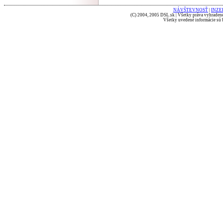
NÁVŠTEVNOSŤ
|
INZE
(C) 2004, 2005 DSL.sk | Všetky práva vyhradené
Všetky uvedené informácie sú b