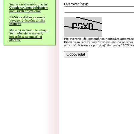
Overovací text:
Súd zakázal samojazdiacim
Google taxíkom dobíjanie v
noci, rušili obyvateľov
NASA na diaľku na sonde
Voyager 2 úspešne znížila
spotrebu
Misia na záchranu teleskopu
Swift ešte nie je stratená,
podarilo sa spomaliť jej
Pre overenie, že komentár sa nepridáva automatizov
otáčanie
Písmená musíte zadávať rovnako ako na obrázku veľk
obrázok". V texte sa používajú iba znaky "BC