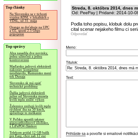
Top články
Streda, 8. októbra 2014, dnes m
Od: PeePay | Pridané: 2014-10-0
Na Slovensku sa v tichosti
vypína ADSL v lokalitách s
VDSL, už 31. mája
Podla toho popisu, klobuk dolu pr
Orange sa doťahuje na UPC
cital scenar nejakeho filmu ci ser
a O2, spustí 2.5 Gbps
Odpovedať
pripojenie
Top správy
Meno:
Alza nasadila dve novinky,
jednu užitočnú a jednu
kontroverznú
Titulok:
Maďarsko jadrovú elektráreň
nakoniec kompletne
neodstavilo, Rumunsko mení
tok Dunaja
Text:
Slovensko.sk má opäť
technické problémy
Ďalšia jadrová elektráreň
južne od Slovenska musela
kvôli teplu znížiť výkon
Železnice znižujú kvôli teplu
rýchlosť iba na 50 km/h,
spôsobuje to meškanie
V Poľsku spustili takmer
gigawatthodinové úložisko,
z LiFePO4 článkov
Telekom pridal 12 GB balík
Prihláste sa
a povoľte si emailové notifiká
pre Easy, chce zaň 12 eur