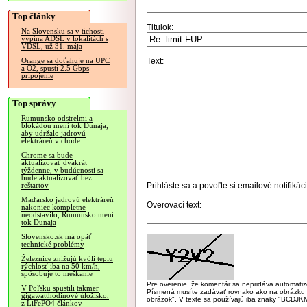
Top články
Titulok:
Na Slovensku sa v tichosti
vypína ADSL v lokalitách s
VDSL, už 31. mája
Text:
Orange sa doťahuje na UPC
a O2, spustí 2.5 Gbps
pripojenie
Top správy
Rumunsko odstrelmi a
blokádou mení tok Dunaja,
aby udržalo jadrovú
elektráreň v chode
Chrome sa bude
aktualizovať dvakrát
týždenne, v budúcnosti sa
bude aktualizovať bez
Prihláste sa
a povoľte si emailové notifiká
reštartov
Maďarsko jadrovú elektráreň
Overovací text:
nakoniec kompletne
neodstavilo, Rumunsko mení
tok Dunaja
Slovensko.sk má opäť
technické problémy
Železnice znižujú kvôli teplu
rýchlosť iba na 50 km/h,
spôsobuje to meškanie
Pre overenie, že komentár sa nepridáva automatizov
V Poľsku spustili takmer
Písmená musíte zadávať rovnako ako na obrázku veľk
gigawatthodinové úložisko,
obrázok". V texte sa používajú iba znaky "BC
z LiFePO4 článkov