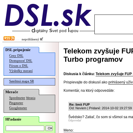
neprihlásený
Telekom zvyšuje FUP
DSL pripojenie
Ceny DSL
Turbo programov
Dostupnosť DSL
Fórum o DSL
Výsledky meraní
Diskusia k článku:
Telekom zvyšuje FUP 
Satelitná mapa SR
Prispievajte do diskusií ako
prihlásený užív
Komentár, na ktorý odpovedáte:
Merače
Speedmeter
Merania
Pingmeter
Re: limit FUP
Googlemeter
Od: Neviem | Pridané: 2014-10-02 19:27:59
Švédsko? Zatiaľ, čo som si všimol sa m
Hľadanie
Odpovedať
Meno: