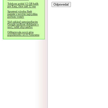
Telekom pridal 12 GB balík
pre Easy, chce zaň 12 eur
Spustená výroba flash
pamäte s novým najvyšším
počtom vrstiev
Súd zakázal samojazdiacim
Google taxíkom dobíjanie v
noci, rušili obyvateľov
Odštartovala nová séria
populárneho sci-fi Futurama