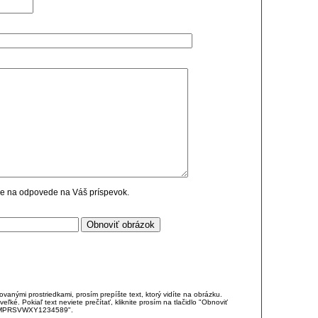
cie na odpovede na Váš príspevok.
anými prostriedkami, prosím prepíšte text, ktorý vidíte na obrázku.
é. Pokiaľ text neviete prečítať, kliknite prosím na tlačidlo "Obnoviť
DJKMPRSVWXY1234589".