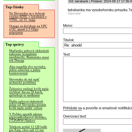
Od: tatrabank | Pridané: 2014-09-17 17:36:4
Top články
tatrabanka ma vysokohorsku prirazku 7
Na Slovensku sa v tichosti
Odpovedať
vypína ADSL v lokalitách s
VDSL, už 31. mája
Meno:
Orange sa doťahuje na UPC
a O2, spustí 2.5 Gbps
pripojenie
Titulok:
Top správy
Maďarsko jadrovú elektráreň
nakoniec kompletne
Text:
neodstavilo, Rumunsko mení
tok Dunaja
Alza nasadila dve novinky,
jednu užitočnú a jednu
kontroverznú
Slovensko.sk má opäť
technické problémy
Železnice znižujú kvôli teplu
rýchlosť iba na 50 km/h,
spôsobuje to meškanie
Ďalšia jadrová elektráreň
južne od Slovenska musela
Prihláste sa
a povoľte si emailové notifiká
kvôli teplu znížiť výkon
V Poľsku spustili takmer
Overovací text:
gigawatthodinové úložisko,
z LiFePO4 článkov
Telekom pridal 12 GB balík
pre Easy, chce zaň 12 eur