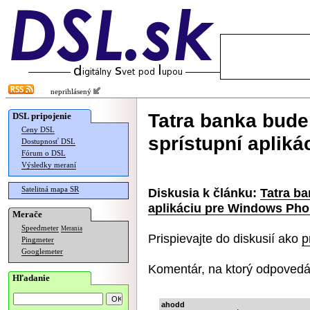
neprihlásený
Tatra banka bud
DSL pripojenie
Ceny DSL
sprístupní aplik
Dostupnosť DSL
Fórum o DSL
Výsledky meraní
Satelitná mapa SR
Diskusia k článku:
Tatra b
aplikáciu pre Windows Ph
Merače
Speedmeter
Merania
Prispievajte do diskusií ako
p
Pingmeter
Googlemeter
Komentár, na ktorý odpovedá
Hľadanie
ahodd