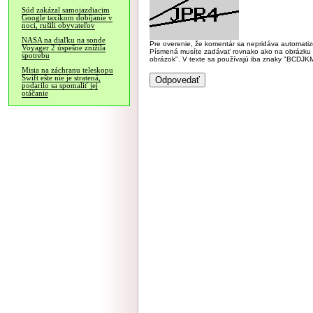
Súd zakázal samojazdiacim
Google taxíkom dobíjanie v
noci, rušili obyvateľov
NASA na diaľku na sonde
Pre overenie, že komentár sa nepridáva automatizov
Voyager 2 úspešne znížila
Písmená musíte zadávať rovnako ako na obrázku veľk
spotrebu
obrázok". V texte sa používajú iba znaky "BC
Misia na záchranu teleskopu
Swift ešte nie je stratená,
podarilo sa spomaliť jej
otáčanie