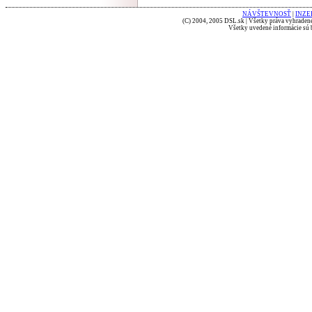
NÁVŠTEVNOSŤ
|
INZE
(C) 2004, 2005 DSL.sk | Všetky práva vyhradené
Všetky uvedené informácie sú b