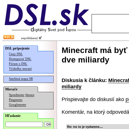
neprihlásený
Minecraft má byť
DSL pripojenie
Ceny DSL
dve miliardy
Dostupnosť DSL
Fórum o DSL
Výsledky meraní
Satelitná mapa SR
Diskusia k článku:
Minecra
miliardy
Merače
Speedmeter
Merania
Prispievajte do diskusií ako
p
Pingmeter
Googlemeter
Komentár, na ktorý odpovedá
Hľadanie
Re: no to je vydarene....