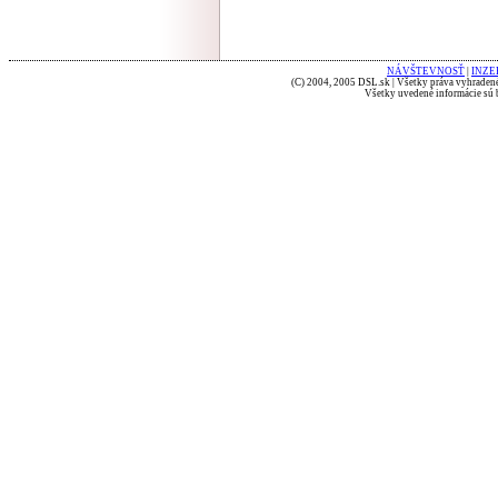
NÁVŠTEVNOSŤ
|
INZE
(C) 2004, 2005 DSL.sk | Všetky práva vyhradené
Všetky uvedené informácie sú b