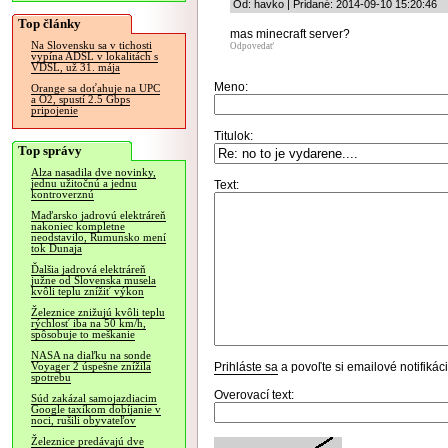
Od: havko | Pridané: 2014-09-10 15:20:46
Top články
mas minecraft server?
Na Slovensku sa v tichosti
Odpovedať
vypína ADSL v lokalitách s
VDSL, už 31. mája
Meno:
Orange sa doťahuje na UPC
a O2, spustí 2.5 Gbps
pripojenie
Titulok:
Top správy
Alza nasadila dve novinky,
jednu užitočnú a jednu
Text:
kontroverznú
Maďarsko jadrovú elektráreň
nakoniec kompletne
neodstavilo, Rumunsko mení
tok Dunaja
Ďalšia jadrová elektráreň
južne od Slovenska musela
kvôli teplu znížiť výkon
Železnice znižujú kvôli teplu
rýchlosť iba na 50 km/h,
spôsobuje to meškanie
NASA na diaľku na sonde
Prihláste sa
a povoľte si emailové notifiká
Voyager 2 úspešne znížila
spotrebu
Overovací text:
Súd zakázal samojazdiacim
Google taxíkom dobíjanie v
noci, rušili obyvateľov
Železnice predávajú dve