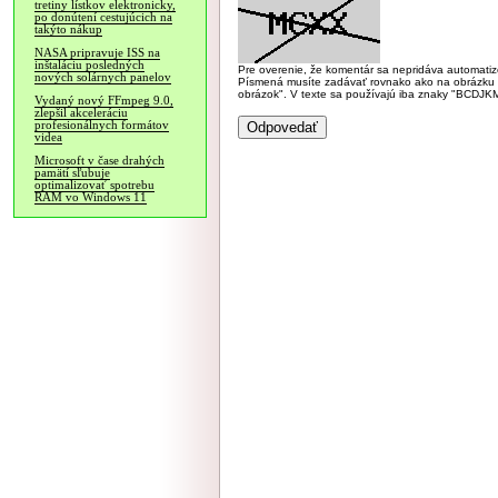
tretiny lístkov elektronicky,
po donútení cestujúcich na
takýto nákup
NASA pripravuje ISS na
inštaláciu posledných
Pre overenie, že komentár sa nepridáva automatizov
nových solárnych panelov
Písmená musíte zadávať rovnako ako na obrázku veľk
obrázok". V texte sa používajú iba znaky "BC
Vydaný nový FFmpeg 9.0,
zlepšil akceleráciu
profesionálnych formátov
videa
Microsoft v čase drahých
pamätí sľubuje
optimalizovať spotrebu
RAM vo Windows 11