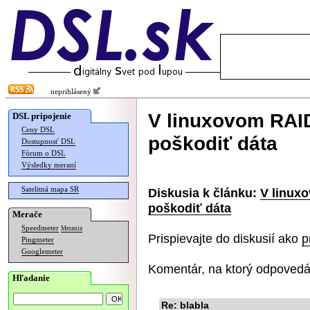
neprihlásený
V linuxovom RAID
DSL pripojenie
Ceny DSL
poškodiť dáta
Dostupnosť DSL
Fórum o DSL
Výsledky meraní
Satelitná mapa SR
Diskusia k článku:
V linux
poškodiť dáta
Merače
Speedmeter
Merania
Prispievajte do diskusií ako
p
Pingmeter
Googlemeter
Komentár, na ktorý odpovedá
Hľadanie
Re: blabla