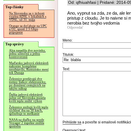
Od: qfhiuahfasi | Pridané: 2014-0
Top články
Ano, vypnut sa zda, ze da, ale le
Na Slovensku sa v tichosti
vypína ADSL v lokalitách s
pristup z cloudu. Je to naivne si 
VDSL, už 31. mája
nerobia bez tvojho vedomia
Orange sa doťahuje na UPC
Odpovedať
a O2, spustí 2.5 Gbps
pripojenie
Meno:
Top správy
Alza nasadila dve novinky,
jednu užitočnú a jednu
Titulok:
kontroverznú
Maďarsko jadrovú elektráreň
nakoniec kompletne
Text:
neodstavilo, Rumunsko mení
tok Dunaja
Železnice predávajú dve
tretiny lístkov elektronicky,
po donútení cestujúcich na
takýto nákup
Ďalšia jadrová elektráreň
južne od Slovenska musela
kvôli teplu znížiť výkon
Železnice znižujú kvôli teplu
rýchlosť iba na 50 km/h,
spôsobuje to meškanie
NASA na diaľku na sonde
Prihláste sa
a povoľte si emailové notifiká
Voyager 2 úspešne znížila
spotrebu
Overovací text: