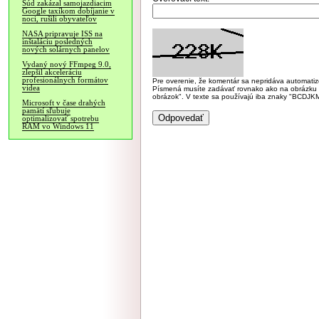
Súd zakázal samojazdiacim
Google taxíkom dobíjanie v
noci, rušili obyvateľov
NASA pripravuje ISS na
inštaláciu posledných
nových solárnych panelov
Vydaný nový FFmpeg 9.0,
zlepšil akceleráciu
profesionálnych formátov
Pre overenie, že komentár sa nepridáva automatizov
videa
Písmená musíte zadávať rovnako ako na obrázku veľk
obrázok". V texte sa používajú iba znaky "BC
Microsoft v čase drahých
pamätí sľubuje
optimalizovať spotrebu
RAM vo Windows 11