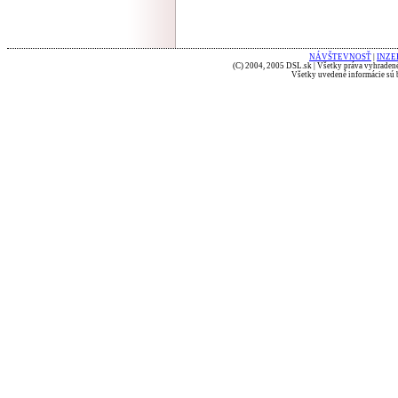
NÁVŠTEVNOSŤ
|
INZE
(C) 2004, 2005 DSL.sk | Všetky práva vyhradené
Všetky uvedené informácie sú b