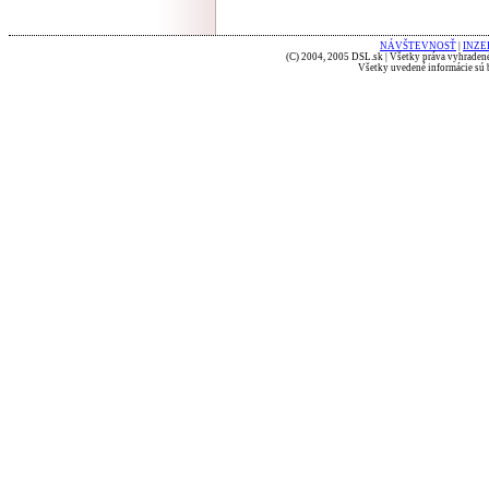
NÁVŠTEVNOSŤ
|
INZE
(C) 2004, 2005 DSL.sk | Všetky práva vyhradené
Všetky uvedené informácie sú b