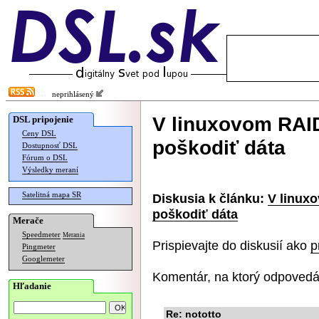
neprihlásený
V linuxovom RAID
DSL pripojenie
Ceny DSL
poškodiť dáta
Dostupnosť DSL
Fórum o DSL
Výsledky meraní
Satelitná mapa SR
Diskusia k článku:
V linux
poškodiť dáta
Merače
Speedmeter
Merania
Prispievajte do diskusií ako
p
Pingmeter
Googlemeter
Komentár, na ktorý odpovedá
Hľadanie
Re: nototto