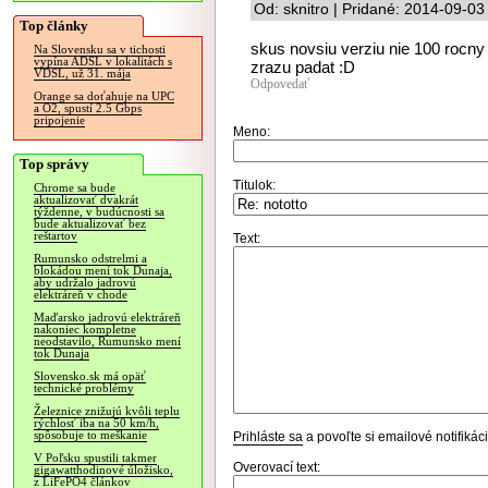
Od: sknitro | Pridané: 2014-09-03
Top články
skus novsiu verziu nie 100 rocn
Na Slovensku sa v tichosti
vypína ADSL v lokalitách s
zrazu padat :D
VDSL, už 31. mája
Odpovedať
Orange sa doťahuje na UPC
a O2, spustí 2.5 Gbps
pripojenie
Meno:
Top správy
Titulok:
Chrome sa bude
aktualizovať dvakrát
týždenne, v budúcnosti sa
bude aktualizovať bez
reštartov
Text:
Rumunsko odstrelmi a
blokádou mení tok Dunaja,
aby udržalo jadrovú
elektráreň v chode
Maďarsko jadrovú elektráreň
nakoniec kompletne
neodstavilo, Rumunsko mení
tok Dunaja
Slovensko.sk má opäť
technické problémy
Železnice znižujú kvôli teplu
rýchlosť iba na 50 km/h,
spôsobuje to meškanie
Prihláste sa
a povoľte si emailové notifiká
V Poľsku spustili takmer
Overovací text:
gigawatthodinové úložisko,
z LiFePO4 článkov