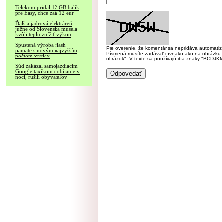
Telekom pridal 12 GB balík
pre Easy, chce zaň 12 eur
Ďalšia jadrová elektráreň
južne od Slovenska musela
kvôli teplu znížiť výkon
Spustená výroba flash
Pre overenie, že komentár sa nepridáva automatizov
pamäte s novým najvyšším
Písmená musíte zadávať rovnako ako na obrázku veľk
počtom vrstiev
obrázok". V texte sa používajú iba znaky "BC
Súd zakázal samojazdiacim
Google taxíkom dobíjanie v
noci, rušili obyvateľov