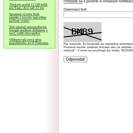
Prihláste sa
a povoľte si emailové notifiká
Telekom pridal 12 GB balík
pre Easy, chce zaň 12 eur
Overovací text:
Spustená výroba flash
pamäte s novým najvyšším
počtom vrstiev
Súd zakázal samojazdiacim
Google taxíkom dobíjanie v
noci, rušili obyvateľov
Odštartovala nová séria
populárneho sci-fi Futurama
Pre overenie, že komentár sa nepridáva automatizov
Písmená musíte zadávať rovnako ako na obrázku veľk
obrázok". V texte sa používajú iba znaky "BC