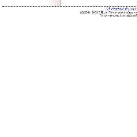
NÁVŠTEVNOSŤ
|
INZE
(C) 2004, 2005 DSL.sk | Všetky práva vyhradené
Všetky uvedené informácie sú b