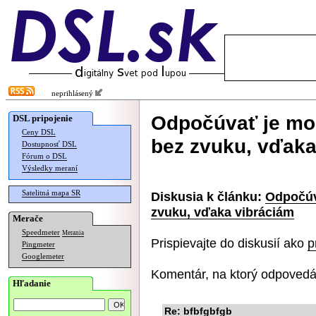
neprihlásený
Odpočúvať je mož
DSL pripojenie
Ceny DSL
bez zvuku, vďaka
Dostupnosť DSL
Fórum o DSL
Výsledky meraní
Satelitná mapa SR
Diskusia k článku:
Odpočúv
zvuku, vďaka vibráciám
Merače
Speedmeter
Merania
Prispievajte do diskusií ako
p
Pingmeter
Googlemeter
Komentár, na ktorý odpovedá
Hľadanie
Re: bfbfgbfgb