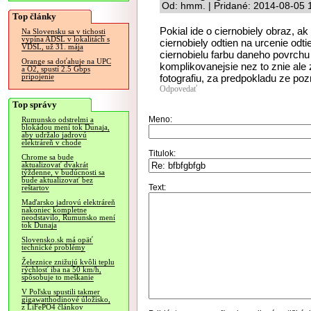
Od: hmm. | Pridané: 2014-08-05 
Top články
Pokial ide o ciernobiely obraz, a
Na Slovensku sa v tichosti
vypína ADSL v lokalitách s
ciernobiely odtien na urcenie odt
VDSL, už 31. mája
ciernobielu farbu daneho povrchu 
Orange sa doťahuje na UPC
komplikovanejsie nez to znie ale 
a O2, spustí 2.5 Gbps
fotografiu, za predpokladu ze po
pripojenie
Odpovedať
Top správy
Meno:
Rumunsko odstrelmi a
blokádou mení tok Dunaja,
aby udržalo jadrovú
elektráreň v chode
Titulok:
Chrome sa bude
aktualizovať dvakrát
týždenne, v budúcnosti sa
bude aktualizovať bez
Text:
reštartov
Maďarsko jadrovú elektráreň
nakoniec kompletne
neodstavilo, Rumunsko mení
tok Dunaja
Slovensko.sk má opäť
technické problémy
Železnice znižujú kvôli teplu
rýchlosť iba na 50 km/h,
spôsobuje to meškanie
V Poľsku spustili takmer
gigawatthodinové úložisko,
z LiFePO4 článkov