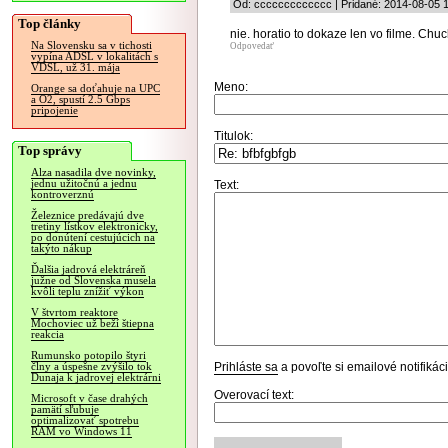
Od: ccccccccccccc | Pridané: 2014-08-05 
Top články
nie. horatio to dokaze len vo filme. Chuck
Na Slovensku sa v tichosti
Odpovedať
vypína ADSL v lokalitách s
VDSL, už 31. mája
Meno:
Orange sa doťahuje na UPC
a O2, spustí 2.5 Gbps
pripojenie
Titulok:
Top správy
Alza nasadila dve novinky,
jednu užitočnú a jednu
Text:
kontroverznú
Železnice predávajú dve
tretiny lístkov elektronicky,
po donútení cestujúcich na
takýto nákup
Ďalšia jadrová elektráreň
južne od Slovenska musela
kvôli teplu znížiť výkon
V štvrtom reaktore
Mochoviec už beží štiepna
reakcia
Rumunsko potopilo štyri
Prihláste sa
a povoľte si emailové notifiká
člny a úspešne zvýšilo tok
Dunaja k jadrovej elektrárni
Overovací text:
Microsoft v čase drahých
pamätí sľubuje
optimalizovať spotrebu
RAM vo Windows 11