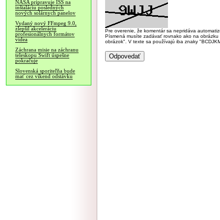
NASA pripravuje ISS na
inštaláciu posledných
nových solárnych panelov
Vydaný nový FFmpeg 9.0,
zlepšil akceleráciu
Pre overenie, že komentár sa nepridáva automatizov
profesionálnych formátov
Písmená musíte zadávať rovnako ako na obrázku veľk
videa
obrázok". V texte sa používajú iba znaky "BC
Záchrana misie na záchranu
teleskopu Swift úspešne
pokračuje
Slovenská sporiteľňa bude
mať cez víkend odstávku