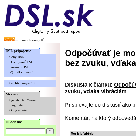
neprihlásený
Odpočúvať je mož
DSL pripojenie
Ceny DSL
bez zvuku, vďaka
Dostupnosť DSL
Fórum o DSL
Výsledky meraní
Satelitná mapa SR
Diskusia k článku:
Odpočúv
zvuku, vďaka vibráciám
Merače
Speedmeter
Merania
Prispievajte do diskusií ako
p
Pingmeter
Googlemeter
Komentár, na ktorý odpovedá
Hľadanie
Re: bfbfgbfgb