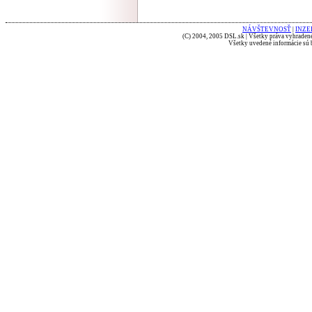
NÁVŠTEVNOSŤ
|
INZE
(C) 2004, 2005 DSL.sk | Všetky práva vyhradené
Všetky uvedené informácie sú b