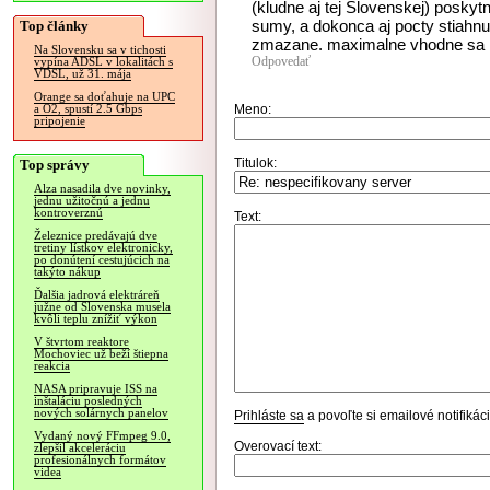
(kludne aj tej Slovenskej) posky
sumy, a dokonca aj pocty stiahnu
Top články
zmazane. maximalne vhodne sa he
Na Slovensku sa v tichosti
Odpovedať
vypína ADSL v lokalitách s
VDSL, už 31. mája
Orange sa doťahuje na UPC
Meno:
a O2, spustí 2.5 Gbps
pripojenie
Titulok:
Top správy
Alza nasadila dve novinky,
jednu užitočnú a jednu
kontroverznú
Text:
Železnice predávajú dve
tretiny lístkov elektronicky,
po donútení cestujúcich na
takýto nákup
Ďalšia jadrová elektráreň
južne od Slovenska musela
kvôli teplu znížiť výkon
V štvrtom reaktore
Mochoviec už beží štiepna
reakcia
NASA pripravuje ISS na
inštaláciu posledných
nových solárnych panelov
Prihláste sa
a povoľte si emailové notifiká
Vydaný nový FFmpeg 9.0,
Overovací text:
zlepšil akceleráciu
profesionálnych formátov
videa