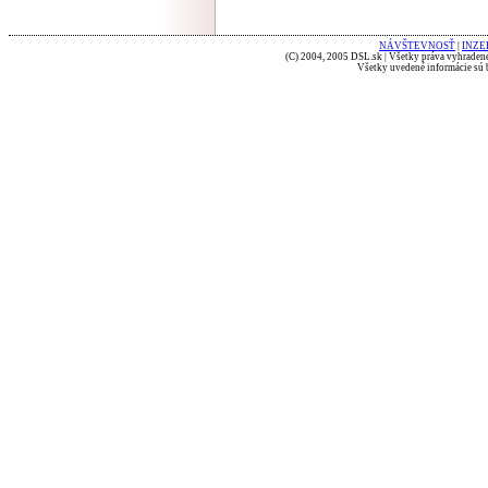
NÁVŠTEVNOSŤ
|
INZE
(C) 2004, 2005 DSL.sk | Všetky práva vyhradené
Všetky uvedené informácie sú b