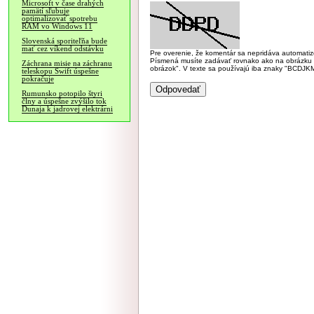
Microsoft v čase drahých
pamätí sľubuje
optimalizovať spotrebu
RAM vo Windows 11
Slovenská sporiteľňa bude
mať cez víkend odstávku
Pre overenie, že komentár sa nepridáva automatizov
Písmená musíte zadávať rovnako ako na obrázku veľk
Záchrana misie na záchranu
obrázok". V texte sa používajú iba znaky "BC
teleskopu Swift úspešne
pokračuje
Rumunsko potopilo štyri
člny a úspešne zvýšilo tok
Dunaja k jadrovej elektrárni