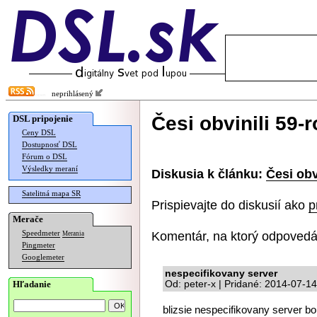
neprihlásený
Česi obvinili 59-
DSL pripojenie
Ceny DSL
Dostupnosť DSL
Fórum o DSL
Výsledky meraní
Diskusia k článku:
Česi obv
Satelitná mapa SR
Prispievajte do diskusií ako
p
Merače
Komentár, na ktorý odpovedá
Speedmeter
Merania
Pingmeter
Googlemeter
nespecifikovany server
Hľadanie
Od: peter-x | Pridané: 2014-07-1
blizsie nespecifikovany server bo