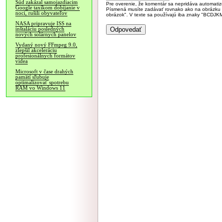
Súd zakázal samojazdiacim
Pre overenie, že komentár sa nepridáva automatizov
Google taxíkom dobíjanie v
Písmená musíte zadávať rovnako ako na obrázku veľk
noci, rušili obyvateľov
obrázok". V texte sa používajú iba znaky "BC
NASA pripravuje ISS na
inštaláciu posledných
nových solárnych panelov
Vydaný nový FFmpeg 9.0,
zlepšil akceleráciu
profesionálnych formátov
videa
Microsoft v čase drahých
pamätí sľubuje
optimalizovať spotrebu
RAM vo Windows 11