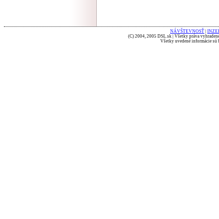
NÁVŠTEVNOSŤ
|
INZE
(C) 2004, 2005 DSL.sk | Všetky práva vyhradené
Všetky uvedené informácie sú b