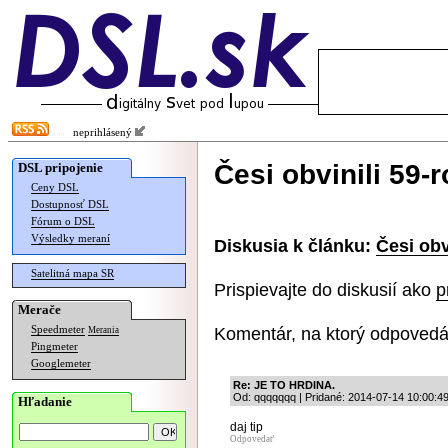
neprihlásený
Česi obvinili 59-
DSL pripojenie
Ceny DSL
Dostupnosť DSL
Fórum o DSL
Výsledky meraní
Diskusia k článku:
Česi obv
Satelitná mapa SR
Prispievajte do diskusií ako
p
Merače
Komentár, na ktorý odpovedá
Speedmeter
Merania
Pingmeter
Googlemeter
Re: JE TO HRDINA.
Od: qqqqqqq | Pridané: 2014-07-14 10:00:4
Hľadanie
daj tip
Odpovedať