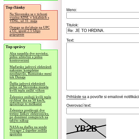
Top články
Meno:
Na Slovensku sa v tichosti
vypína ADSL v lokalitách s
VDSL, už 31. mája
Titulok:
Orange sa doťahuje na UPC
a O2, spustí 2.5 Gbps
pripojenie
Text:
Top správy
Alza nasadila dve novinky,
jednu užitočnú a jednu
kontroverznú
Maďarsko jadrovú elektráreň
nakoniec kompletne
neodstavilo, Rumunsko mení
tok Dunaja
Ďalšia jadrová elektráreň
južne od Slovenska musela
kvôli teplu znížiť výkon
Prihláste sa
a povoľte si emailové notifiká
Železnice znižujú kvôli teplu
rýchlosť iba na 50 km/h,
spôsobuje to meškanie
Overovací text:
Železnice predávajú dve
tretiny lístkov elektronicky,
po donútení cestujúcich na
takýto nákup
NASA na diaľku na sonde
Voyager 2 úspešne znížila
spotrebu