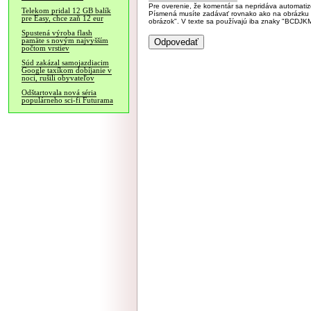
Pre overenie, že komentár sa nepridáva automatizov
Telekom pridal 12 GB balík
Písmená musíte zadávať rovnako ako na obrázku veľk
pre Easy, chce zaň 12 eur
obrázok". V texte sa používajú iba znaky "BC
Spustená výroba flash
pamäte s novým najvyšším
počtom vrstiev
Súd zakázal samojazdiacim
Google taxíkom dobíjanie v
noci, rušili obyvateľov
Odštartovala nová séria
populárneho sci-fi Futurama