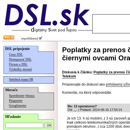
neprihlásený
Poplatky za prenos č
DSL pripojenie
Ceny DSL
čiernymi ovcami Or
Dostupnosť DSL
Fórum o DSL
Výsledky meraní
Diskusia k článku:
Poplatky za prenos čí
Telekom
Satelitná mapa SR
Prispievajte do diskusií ako
prihlásený užív
Merače
Komentár, na ktorý odpovedáte:
Speedmeter
Merania
Pingmeter
Googlemeter
Re: 13 operatorov?
Od: ,,,- | Pridané: 2014-06-16 17:54:14
Hľadanie
Je ich 13. 4 sú mobilní, z 3 sú zaroveň 
Inak celkovo telekomunikačných operátor
prenájom okruhov...) cca 1200 (tisíc dves