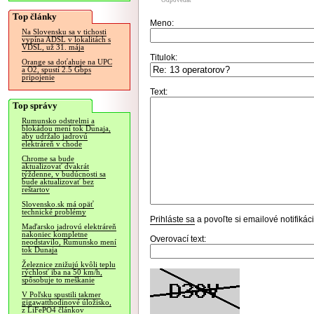
Odpovedať
Top články
Meno:
Na Slovensku sa v tichosti
vypína ADSL v lokalitách s
VDSL, už 31. mája
Titulok:
Orange sa doťahuje na UPC
a O2, spustí 2.5 Gbps
pripojenie
Text:
Top správy
Rumunsko odstrelmi a
blokádou mení tok Dunaja,
aby udržalo jadrovú
elektráreň v chode
Chrome sa bude
aktualizovať dvakrát
týždenne, v budúcnosti sa
bude aktualizovať bez
reštartov
Slovensko.sk má opäť
technické problémy
Prihláste sa
a povoľte si emailové notifiká
Maďarsko jadrovú elektráreň
nakoniec kompletne
Overovací text:
neodstavilo, Rumunsko mení
tok Dunaja
Železnice znižujú kvôli teplu
rýchlosť iba na 50 km/h,
spôsobuje to meškanie
V Poľsku spustili takmer
gigawatthodinové úložisko,
z LiFePO4 článkov