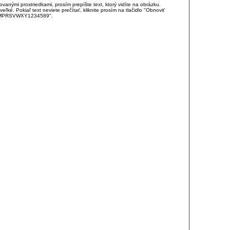
anými prostriedkami, prosím prepíšte text, ktorý vidíte na obrázku.
é. Pokiaľ text neviete prečítať, kliknite prosím na tlačidlo "Obnoviť
DJKMPRSVWXY1234589".