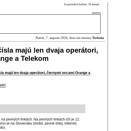
Za poslednú hodinu: 16 meraní
inzercia
Piatok, 7. augusta 2026, dnes má meniny
Štefánia
ísla majú len dvaja operátori,
ange a Telekom
sla majú len dvaja operátori, čiernymi ovcami Orange a
ateľ
.
aj na pevných linkách. Na pevných linkách ich je 12.
ov je na Slovensku (mobil, pevné linky, internet,
to).