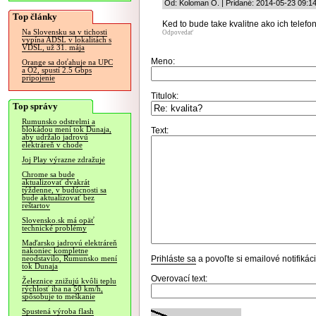
Od: Koloman O. | Pridané: 2014-05-23 09:1
Top články
Ked to bude take kvalitne ako ich telef
Na Slovensku sa v tichosti
Odpovedať
vypína ADSL v lokalitách s
VDSL, už 31. mája
Meno:
Orange sa doťahuje na UPC
a O2, spustí 2.5 Gbps
pripojenie
Titulok:
Top správy
Rumunsko odstrelmi a
blokádou mení tok Dunaja,
Text:
aby udržalo jadrovú
elektráreň v chode
Joj Play výrazne zdražuje
Chrome sa bude
aktualizovať dvakrát
týždenne, v budúcnosti sa
bude aktualizovať bez
reštartov
Slovensko.sk má opäť
technické problémy
Maďarsko jadrovú elektráreň
nakoniec kompletne
Prihláste sa
a povoľte si emailové notifiká
neodstavilo, Rumunsko mení
tok Dunaja
Overovací text:
Železnice znižujú kvôli teplu
rýchlosť iba na 50 km/h,
spôsobuje to meškanie
Spustená výroba flash