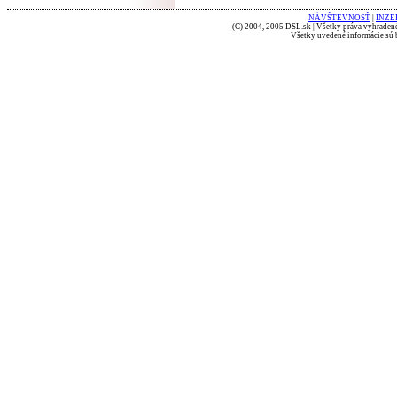
NÁVŠTEVNOSŤ
|
INZE
(C) 2004, 2005 DSL.sk | Všetky práva vyhradené
Všetky uvedené informácie sú b