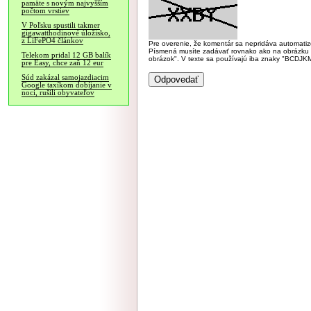
pamäte s novým najvyšším
počtom vrstiev
V Poľsku spustili takmer
gigawatthodinové úložisko,
z LiFePO4 článkov
Pre overenie, že komentár sa nepridáva automatizov
Písmená musíte zadávať rovnako ako na obrázku veľk
Telekom pridal 12 GB balík
obrázok". V texte sa používajú iba znaky "BC
pre Easy, chce zaň 12 eur
Súd zakázal samojazdiacim
Google taxíkom dobíjanie v
noci, rušili obyvateľov