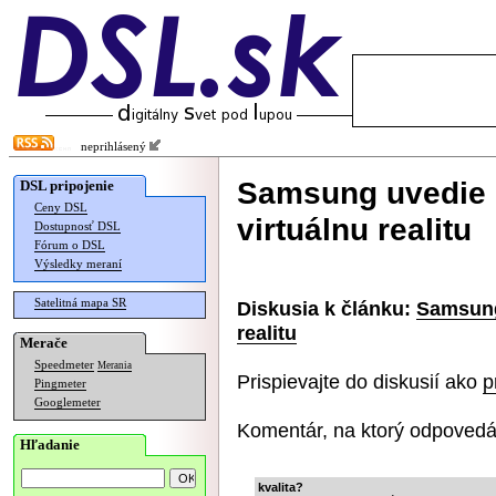
neprihlásený
Samsung uvedie 
DSL pripojenie
Ceny DSL
virtuálnu realitu
Dostupnosť DSL
Fórum o DSL
Výsledky meraní
Satelitná mapa SR
Diskusia k článku:
Samsung
realitu
Merače
Speedmeter
Merania
Prispievajte do diskusií ako
p
Pingmeter
Googlemeter
Komentár, na ktorý odpovedá
Hľadanie
kvalita?