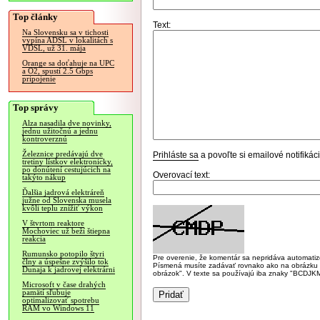
Top články
Text:
Na Slovensku sa v tichosti
vypína ADSL v lokalitách s
VDSL, už 31. mája
Orange sa doťahuje na UPC
a O2, spustí 2.5 Gbps
pripojenie
Top správy
Alza nasadila dve novinky,
jednu užitočnú a jednu
kontroverznú
Železnice predávajú dve
Prihláste sa
a povoľte si emailové notifiká
tretiny lístkov elektronicky,
po donútení cestujúcich na
Overovací text:
takýto nákup
Ďalšia jadrová elektráreň
južne od Slovenska musela
kvôli teplu znížiť výkon
V štvrtom reaktore
Mochoviec už beží štiepna
reakcia
Rumunsko potopilo štyri
Pre overenie, že komentár sa nepridáva automatizov
člny a úspešne zvýšilo tok
Písmená musíte zadávať rovnako ako na obrázku veľk
Dunaja k jadrovej elektrárni
obrázok". V texte sa používajú iba znaky "BC
Microsoft v čase drahých
pamätí sľubuje
optimalizovať spotrebu
RAM vo Windows 11