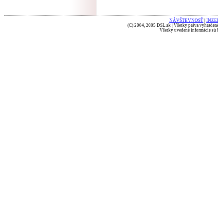
NÁVŠTEVNOSŤ
|
INZE
(C) 2004, 2005 DSL.sk | Všetky práva vyhradené
Všetky uvedené informácie sú b