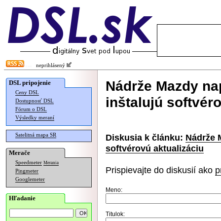
neprihlásený
Nádrže Mazdy na
DSL pripojenie
Ceny DSL
inštalujú softvér
Dostupnosť DSL
Fórum o DSL
Výsledky meraní
Satelitná mapa SR
Diskusia k článku:
Nádrže 
softvérovú aktualizáciu
Merače
Speedmeter
Merania
Prispievajte do diskusií ako
p
Pingmeter
Googlemeter
Meno:
Hľadanie
Titulok: