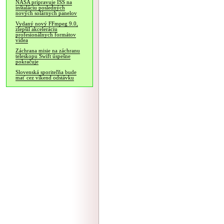
NASA pripravuje ISS na
inštaláciu posledných
nových solárnych panelov
Vydaný nový FFmpeg 9.0,
zlepšil akceleráciu
profesionálnych formátov
videa
Záchrana misie na záchranu
teleskopu Swift úspešne
pokračuje
Slovenská sporiteľňa bude
mať cez víkend odstávku