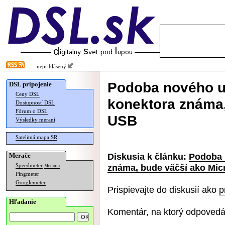
neprihlásený
Podoba nového u
DSL pripojenie
Ceny DSL
konektora známa,
Dostupnosť DSL
Fórum o DSL
USB
Výsledky meraní
Satelitná mapa SR
Diskusia k článku:
Podoba 
Merače
známa, bude väčší ako Mi
Speedmeter
Merania
Pingmeter
Googlemeter
Prispievajte do diskusií ako
p
Hľadanie
Komentár, na ktorý odpovedá