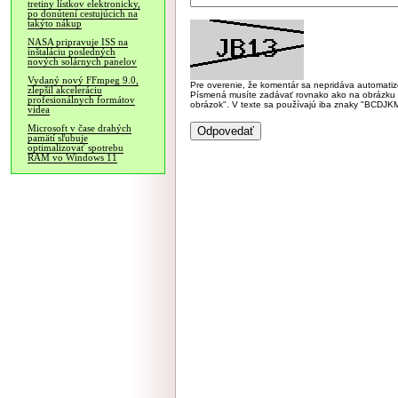
tretiny lístkov elektronicky,
po donútení cestujúcich na
takýto nákup
NASA pripravuje ISS na
inštaláciu posledných
nových solárnych panelov
Vydaný nový FFmpeg 9.0,
Pre overenie, že komentár sa nepridáva automatizov
zlepšil akceleráciu
Písmená musíte zadávať rovnako ako na obrázku veľk
profesionálnych formátov
obrázok". V texte sa používajú iba znaky "BC
videa
Microsoft v čase drahých
pamätí sľubuje
optimalizovať spotrebu
RAM vo Windows 11