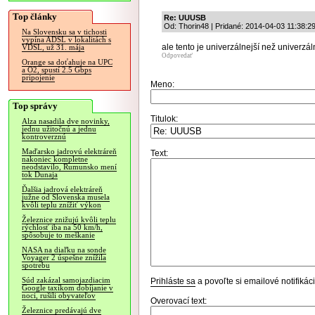
Top články
Re: UUUSB
Od: Thorin48 | Pridané: 2014-04-03 11:38:2
Na Slovensku sa v tichosti
vypína ADSL v lokalitách s
ale tento je univerzálnejší než univerzál
VDSL, už 31. mája
Odpovedať
Orange sa doťahuje na UPC
a O2, spustí 2.5 Gbps
pripojenie
Meno:
Top správy
Titulok:
Alza nasadila dve novinky,
jednu užitočnú a jednu
kontroverznú
Maďarsko jadrovú elektráreň
Text:
nakoniec kompletne
neodstavilo, Rumunsko mení
tok Dunaja
Ďalšia jadrová elektráreň
južne od Slovenska musela
kvôli teplu znížiť výkon
Železnice znižujú kvôli teplu
rýchlosť iba na 50 km/h,
spôsobuje to meškanie
NASA na diaľku na sonde
Voyager 2 úspešne znížila
spotrebu
Súd zakázal samojazdiacim
Prihláste sa
a povoľte si emailové notifiká
Google taxíkom dobíjanie v
noci, rušili obyvateľov
Overovací text:
Železnice predávajú dve