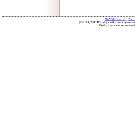
NÁVŠTEVNOSŤ
|
INZE
(C) 2004, 2005 DSL.sk | Všetky práva vyhradené
Všetky uvedené informácie sú b