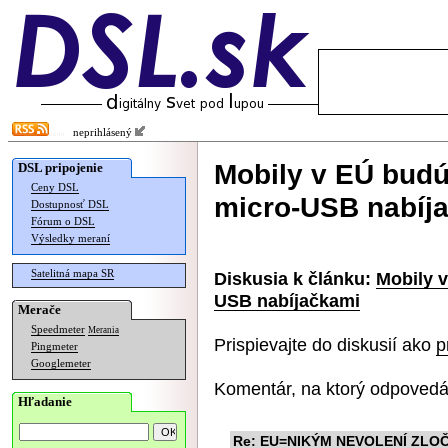
neprihlásený
Mobily v EÚ budú
DSL pripojenie
Ceny DSL
micro-USB nabíj
Dostupnosť DSL
Fórum o DSL
Výsledky meraní
Satelitná mapa SR
Diskusia k článku:
Mobily 
USB nabíjačkami
Merače
Speedmeter
Merania
Prispievajte do diskusií ako
p
Pingmeter
Googlemeter
Komentár, na ktorý odpovedá
Hľadanie
Re: EU=NIKÝM NEVOLENÍ ZLOČ