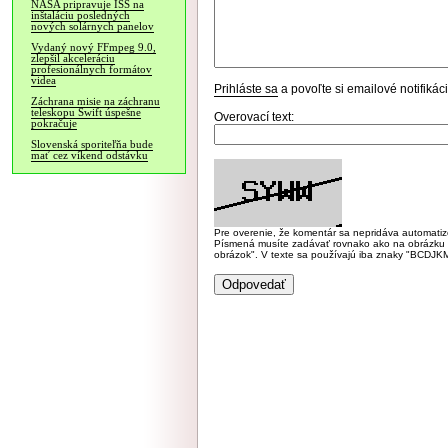
NASA pripravuje ISS na
inštaláciu posledných
nových solárnych panelov
Vydaný nový FFmpeg 9.0,
zlepšil akceleráciu
profesionálnych formátov
videa
Prihláste sa
a povoľte si emailové notifiká
Záchrana misie na záchranu
teleskopu Swift úspešne
Overovací text:
pokračuje
Slovenská sporiteľňa bude
mať cez víkend odstávku
Pre overenie, že komentár sa nepridáva automatizov
Písmená musíte zadávať rovnako ako na obrázku veľk
obrázok". V texte sa používajú iba znaky "BC