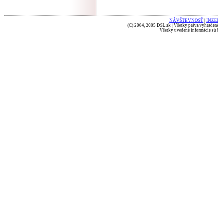
NÁVŠTEVNOSŤ
|
INZE
(C) 2004, 2005 DSL.sk | Všetky práva vyhradené
Všetky uvedené informácie sú b