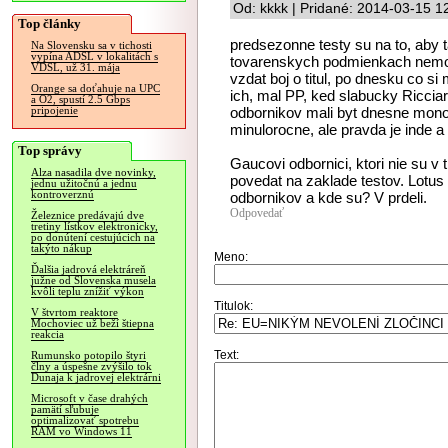
Od: kkkk | Pridané: 2014-03-15 1
Top články
predsezonne testy su na to, aby ta
Na Slovensku sa v tichosti
vypína ADSL v lokalitách s
tovarenskych podmienkach nemozu.
VDSL, už 31. mája
vzdat boj o titul, po dnesku co si
Orange sa doťahuje na UPC
ich, mal PP, ked slabucky Ricciar
a O2, spustí 2.5 Gbps
odbornikov mali byt dnesne mono
pripojenie
minulorocne, ale pravda je inde 
Top správy
Gaucovi odbornici, ktori nie su v
Alza nasadila dve novinky,
povedat na zaklade testov. Lotus 
jednu užitočnú a jednu
kontroverznú
odbornikov a kde su? V prdeli.
Odpovedať
Železnice predávajú dve
tretiny lístkov elektronicky,
po donútení cestujúcich na
takýto nákup
Meno:
Ďalšia jadrová elektráreň
južne od Slovenska musela
kvôli teplu znížiť výkon
Titulok:
V štvrtom reaktore
Mochoviec už beží štiepna
reakcia
Text:
Rumunsko potopilo štyri
člny a úspešne zvýšilo tok
Dunaja k jadrovej elektrárni
Microsoft v čase drahých
pamätí sľubuje
optimalizovať spotrebu
RAM vo Windows 11