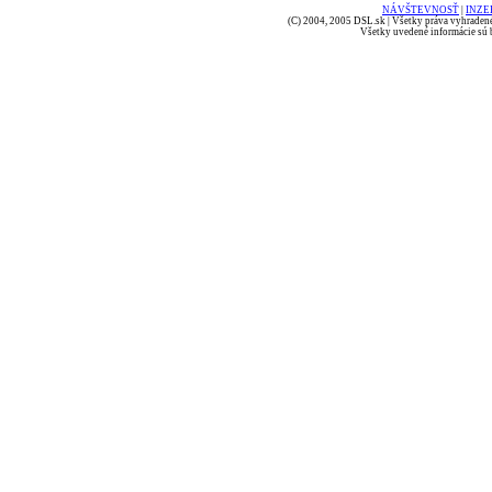
NÁVŠTEVNOSŤ
|
INZE
(C) 2004, 2005 DSL.sk | Všetky práva vyhradené
Všetky uvedené informácie sú b