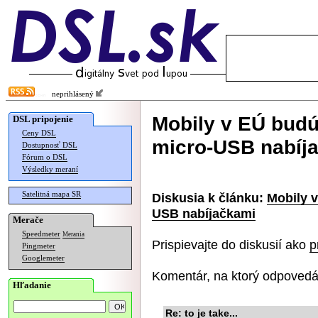
neprihlásený
Mobily v EÚ budú
DSL pripojenie
Ceny DSL
micro-USB nabíj
Dostupnosť DSL
Fórum o DSL
Výsledky meraní
Satelitná mapa SR
Diskusia k článku:
Mobily 
USB nabíjačkami
Merače
Speedmeter
Merania
Prispievajte do diskusií ako
p
Pingmeter
Googlemeter
Komentár, na ktorý odpovedá
Hľadanie
Re: to je take...