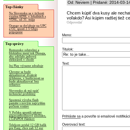
Od: Neviem | Pridané: 2014-03-1
Top články
Chcem kúpiť dva kusy ale nechať 
Na Slovensku sa v tichosti
vypína ADSL v lokalitách s
voľakdo? Asi kúpim radšej tiež 
VDSL, už 31. mája
Odpovedať
Orange sa doťahuje na UPC
a O2, spustí 2.5 Gbps
pripojenie
Meno:
Top správy
Titulok:
Rumunsko odstrelmi a
blokádou mení tok Dunaja,
aby udržalo jadrovú
elektráreň v chode
Text:
Joj Play výrazne zdražuje
Chrome sa bude
aktualizovať dvakrát
týždenne, v budúcnosti sa
bude aktualizovať bez
reštartov
Slovensko.sk má opäť
technické problémy
Spustená výroba flash
pamäte s novým najvyšším
počtom vrstiev
V Poľsku spustili takmer
gigawatthodinové úložisko,
Prihláste sa
a povoľte si emailové notifiká
z LiFePO4 článkov
Overovací text:
Telekom pridal 12 GB balík
pre Easy, chce zaň 12 eur