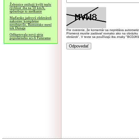
Železnice znižujú kvôli teplu
rýchlosť iba na 50 km/h,
spôsobuje to meškanie
Maďarsko jadrovú elektráreň
nakoniec kompletne
neodstavilo, Rumunsko mení
tok Dunaja
Pre overenie, že komentár sa nepridáva automatizov
Písmená musíte zadávať rovnako ako na obrázku veľk
Odštartovala nová séria
obrázok". V texte sa používajú iba znaky "BC
populárneho sci-fi Futurama