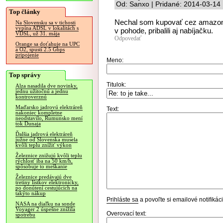
Od: Sanxo | Pridané: 2014-03-14
Top články
Nechal som kupovať cez amazon.
Na Slovensku sa v tichosti
vypína ADSL v lokalitách s
v pohode, pribalili aj nabíjačku.
VDSL, už 31. mája
Odpovedať
Orange sa doťahuje na UPC
a O2, spustí 2.5 Gbps
pripojenie
Meno:
Top správy
Titulok:
Alza nasadila dve novinky,
jednu užitočnú a jednu
kontroverznú
Maďarsko jadrovú elektráreň
Text:
nakoniec kompletne
neodstavilo, Rumunsko mení
tok Dunaja
Ďalšia jadrová elektráreň
južne od Slovenska musela
kvôli teplu znížiť výkon
Železnice znižujú kvôli teplu
rýchlosť iba na 50 km/h,
spôsobuje to meškanie
Železnice predávajú dve
tretiny lístkov elektronicky,
po donútení cestujúcich na
takýto nákup
Prihláste sa
a povoľte si emailové notifiká
NASA na diaľku na sonde
Voyager 2 úspešne znížila
Overovací text:
spotrebu