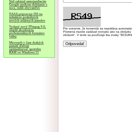
Súd zakázal samojazdiacim
Google taxíkom dobíjanie v
noci, rušili obyvateľov
NASA pripravuje ISS na
inštaláciu posledných
nových solárnych panelov
Vydaný nový FFmpeg 9.0,
Pre overenie, že komentár sa nepridáva automatizov
zlepšil akceleráciu
Písmená musíte zadávať rovnako ako na obrázku veľk
profesionálnych formátov
obrázok". V texte sa používajú iba znaky "BC
videa
Microsoft v čase drahých
pamätí sľubuje
optimalizovať spotrebu
RAM vo Windows 11