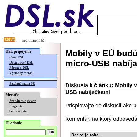
neprihlásený
Mobily v EÚ budú
DSL pripojenie
Ceny DSL
micro-USB nabíj
Dostupnosť DSL
Fórum o DSL
Výsledky meraní
Satelitná mapa SR
Diskusia k článku:
Mobily 
USB nabíjačkami
Merače
Speedmeter
Merania
Prispievajte do diskusií ako
p
Pingmeter
Googlemeter
Komentár, na ktorý odpovedá
Hľadanie
Re: to je take...