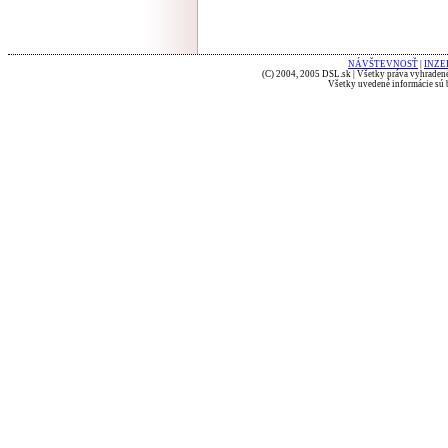
NÁVŠTEVNOSŤ
|
INZE
(C) 2004, 2005 DSL.sk | Všetky práva vyhradené
Všetky uvedené informácie sú b