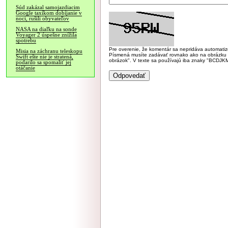
Súd zakázal samojazdiacim
Google taxíkom dobíjanie v
noci, rušili obyvateľov
NASA na diaľku na sonde
Voyager 2 úspešne znížila
spotrebu
Pre overenie, že komentár sa nepridáva automatizov
Misia na záchranu teleskopu
Písmená musíte zadávať rovnako ako na obrázku veľk
Swift ešte nie je stratená,
obrázok". V texte sa používajú iba znaky "BC
podarilo sa spomaliť jej
otáčanie