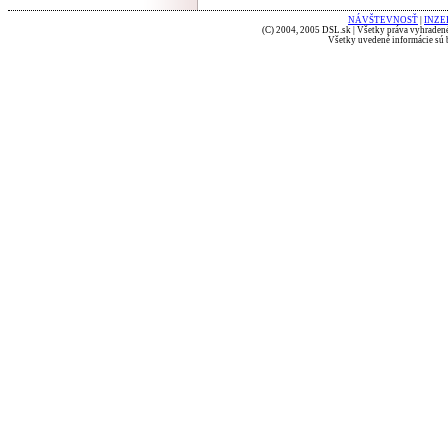
NÁVŠTEVNOSŤ
|
INZE
(C) 2004, 2005 DSL.sk | Všetky práva vyhradené
Všetky uvedené informácie sú b