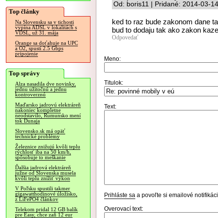
Od: boris11 | Pridané: 2014-03-1
Top články
ked to raz bude zakonom dane t
Na Slovensku sa v tichosti
vypína ADSL v lokalitách s
bud to dodaju tak ako zakon kaz
VDSL, už 31. mája
Odpovedať
Orange sa doťahuje na UPC
a O2, spustí 2.5 Gbps
pripojenie
Meno:
Top správy
Titulok:
Alza nasadila dve novinky,
jednu užitočnú a jednu
kontroverznú
Maďarsko jadrovú elektráreň
Text:
nakoniec kompletne
neodstavilo, Rumunsko mení
tok Dunaja
Slovensko.sk má opäť
technické problémy
Železnice znižujú kvôli teplu
rýchlosť iba na 50 km/h,
spôsobuje to meškanie
Ďalšia jadrová elektráreň
južne od Slovenska musela
kvôli teplu znížiť výkon
V Poľsku spustili takmer
gigawatthodinové úložisko,
Prihláste sa
a povoľte si emailové notifiká
z LiFePO4 článkov
Overovací text:
Telekom pridal 12 GB balík
pre Easy, chce zaň 12 eur