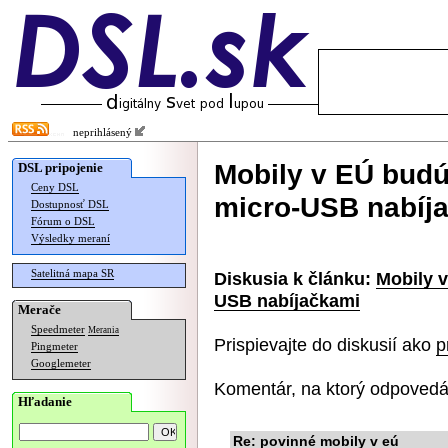
neprihlásený
Mobily v EÚ budú
DSL pripojenie
Ceny DSL
micro-USB nabíj
Dostupnosť DSL
Fórum o DSL
Výsledky meraní
Satelitná mapa SR
Diskusia k článku:
Mobily 
USB nabíjačkami
Merače
Speedmeter
Merania
Prispievajte do diskusií ako
p
Pingmeter
Googlemeter
Komentár, na ktorý odpovedá
Hľadanie
Re: povinné mobily v eú