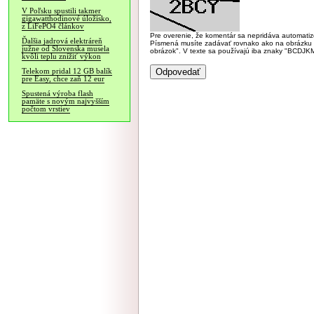
V Poľsku spustili takmer
gigawatthodinové úložisko,
z LiFePO4 článkov
Pre overenie, že komentár sa nepridáva automatizov
Ďalšia jadrová elektráreň
Písmená musíte zadávať rovnako ako na obrázku veľk
južne od Slovenska musela
obrázok". V texte sa používajú iba znaky "BC
kvôli teplu znížiť výkon
Telekom pridal 12 GB balík
pre Easy, chce zaň 12 eur
Spustená výroba flash
pamäte s novým najvyšším
počtom vrstiev