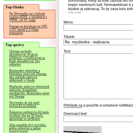
dohromady. Keby sa este zadrbal len on t
kopec nevinnych ludi. Nerespektoval si pr
Top články
kludne aj vykrvacaj. To by zasa bolo krik
Odpovedať
Na Slovensku sa v tichosti
vypína ADSL v lokalitách s
VDSL, už 31. mája
Meno:
Orange sa doťahuje na UPC
a O2, spustí 2.5 Gbps
pripojenie
Titulok:
Top správy
Text:
Chrome sa bude
aktualizovať dvakrát
týždenne, v budúcnosti sa
bude aktualizovať bez
reštartov
Rumunsko odstrelmi a
blokádou mení tok Dunaja,
aby udržalo jadrovú
elektráreň v chode
Maďarsko jadrovú elektráreň
nakoniec kompletne
neodstavilo, Rumunsko mení
tok Dunaja
Slovensko.sk má opäť
Prihláste sa
a povoľte si emailové notifiká
technické problémy
Železnice znižujú kvôli teplu
Overovací text:
rýchlosť iba na 50 km/h,
spôsobuje to meškanie
Alza nasadila dve novinky,
jednu užitočnú a jednu
kontroverznú