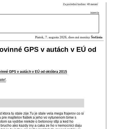
Za poslednú hodinu: 48 meraní
inzercia
Piatok, 7. augusta 2026, dnes má meniny
Štefánia
povinné GPS v autách v EÚ od
vinné GPS v autách v EÚ od októbra 2015
ateľ
.
t ktora tu stale zije.Tu je stale vela mega frajerov co si
a pre majitelov fiatiek a jeho vo vytunenom bmw s
otom sa vydrbe niekde o betonovy stlp a ked ho
 brucho ako kazdy iny a caka ze ho v nemocnici daju