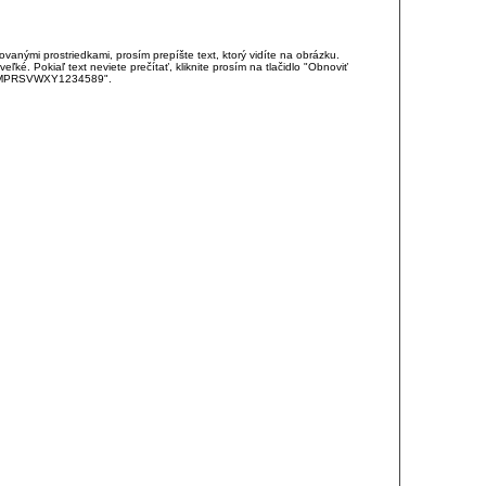
anými prostriedkami, prosím prepíšte text, ktorý vidíte na obrázku.
é. Pokiaľ text neviete prečítať, kliknite prosím na tlačidlo "Obnoviť
DJKMPRSVWXY1234589".