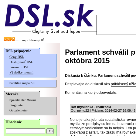
neprihlásený
Parlament schválil 
DSL pripojenie
Ceny DSL
októbra 2015
Dostupnosť DSL
Fórum o DSL
Výsledky meraní
Diskusia k článku:
Parlament schválil po
Satelitná mapa SR
Prispievajte do diskusií ako
prihlásený užív
Komentár, na ktorý odpovedáte:
Merače
Speedmeter
Merania
Pingmeter
Re: myslienka - realizacia
Googlemeter
Od: nemo22 | Pridané: 2014-02-27 16:09:43
No to je taka jebnuta socialisticka rovnos
Hľadanie
myslia ze predpisy su len na buzeraciu 
cerstvym vodicakom sa to netyka. Len p
zoskrabu z asfaltu tak zrazu ma rovnake