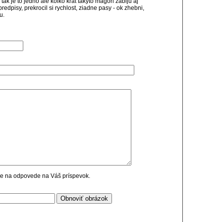
ak je to jedno ale kolko krat takyto magori zabiju aj
edpisy, prekrocil si rychlost, ziadne pasy - ok zhebni,
u.
cie na odpovede na Váš príspevok.