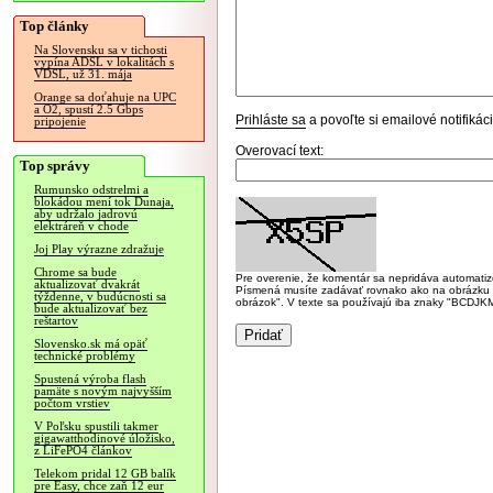
Top články
Na Slovensku sa v tichosti
vypína ADSL v lokalitách s
VDSL, už 31. mája
Orange sa doťahuje na UPC
a O2, spustí 2.5 Gbps
Prihláste sa
a povoľte si emailové notifiká
pripojenie
Overovací text:
Top správy
Rumunsko odstrelmi a
blokádou mení tok Dunaja,
aby udržalo jadrovú
elektráreň v chode
Joj Play výrazne zdražuje
Chrome sa bude
Pre overenie, že komentár sa nepridáva automatizov
aktualizovať dvakrát
Písmená musíte zadávať rovnako ako na obrázku veľk
týždenne, v budúcnosti sa
obrázok". V texte sa používajú iba znaky "BC
bude aktualizovať bez
reštartov
Slovensko.sk má opäť
technické problémy
Spustená výroba flash
pamäte s novým najvyšším
počtom vrstiev
V Poľsku spustili takmer
gigawatthodinové úložisko,
z LiFePO4 článkov
Telekom pridal 12 GB balík
pre Easy, chce zaň 12 eur