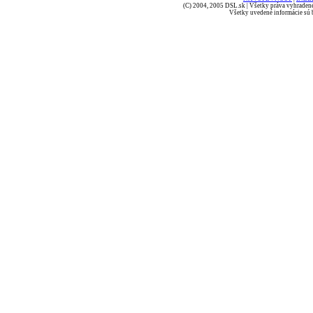
(C) 2004, 2005 DSL.sk | Všetky práva vyhradené
Všetky uvedené informácie sú b