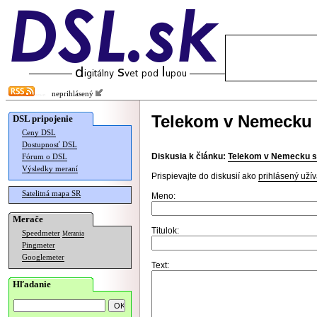
neprihlásený
Telekom v Nemecku s
DSL pripojenie
Ceny DSL
Dostupnosť DSL
Diskusia k článku:
Telekom v Nemecku sti
Fórum o DSL
Výsledky meraní
Prispievajte do diskusií ako
prihlásený užív
Satelitná mapa SR
Meno:
Merače
Titulok:
Speedmeter
Merania
Pingmeter
Googlemeter
Text:
Hľadanie