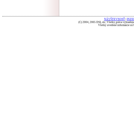
NÁVŠTEVNOSŤ
|
INZE
(C) 2004, 2005 DSL.sk | Všetky práva vyhradené
Všetky uvedené informácie sú b