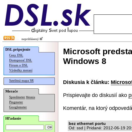
neprihlásený
Microsoft predstav
DSL pripojenie
Ceny DSL
Windows 8
Dostupnosť DSL
Fórum o DSL
Výsledky meraní
Satelitná mapa SR
Diskusia k článku:
Microsof
Merače
Prispievajte do diskusií ako
p
Speedmeter
Merania
Pingmeter
Komentár, na ktorý odpovedá
Googlemeter
Hľadanie
bez ethernet portu
Od: ssd | Pridané: 2012-06-19 20