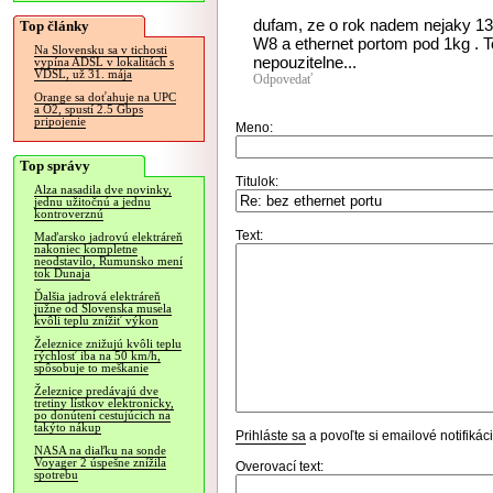
dufam, ze o rok nadem nejaky 13,
Top články
W8 a ethernet portom pod 1kg . To
Na Slovensku sa v tichosti
nepouzitelne...
vypína ADSL v lokalitách s
VDSL, už 31. mája
Odpovedať
Orange sa doťahuje na UPC
a O2, spustí 2.5 Gbps
pripojenie
Meno:
Top správy
Titulok:
Alza nasadila dve novinky,
jednu užitočnú a jednu
kontroverznú
Text:
Maďarsko jadrovú elektráreň
nakoniec kompletne
neodstavilo, Rumunsko mení
tok Dunaja
Ďalšia jadrová elektráreň
južne od Slovenska musela
kvôli teplu znížiť výkon
Železnice znižujú kvôli teplu
rýchlosť iba na 50 km/h,
spôsobuje to meškanie
Železnice predávajú dve
tretiny lístkov elektronicky,
po donútení cestujúcich na
takýto nákup
Prihláste sa
a povoľte si emailové notifiká
NASA na diaľku na sonde
Voyager 2 úspešne znížila
Overovací text:
spotrebu