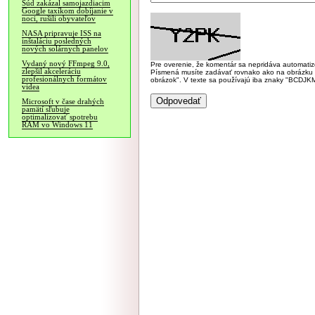
Súd zakázal samojazdiacim
Google taxíkom dobíjanie v
noci, rušili obyvateľov
NASA pripravuje ISS na
inštaláciu posledných
nových solárnych panelov
Vydaný nový FFmpeg 9.0,
Pre overenie, že komentár sa nepridáva automatizov
zlepšil akceleráciu
Písmená musíte zadávať rovnako ako na obrázku veľk
profesionálnych formátov
obrázok". V texte sa používajú iba znaky "BC
videa
Microsoft v čase drahých
pamätí sľubuje
optimalizovať spotrebu
RAM vo Windows 11