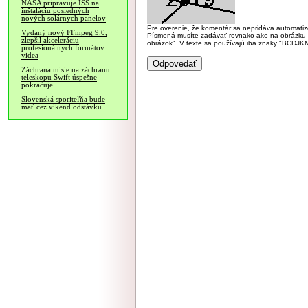
NASA pripravuje ISS na
inštaláciu posledných
nových solárnych panelov
Pre overenie, že komentár sa nepridáva automatizov
Vydaný nový FFmpeg 9.0,
Písmená musíte zadávať rovnako ako na obrázku veľk
zlepšil akceleráciu
obrázok". V texte sa používajú iba znaky "BC
profesionálnych formátov
videa
Záchrana misie na záchranu
teleskopu Swift úspešne
pokračuje
Slovenská sporiteľňa bude
mať cez víkend odstávku