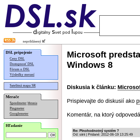
neprihlásený
Microsoft predstav
DSL pripojenie
Ceny DSL
Windows 8
Dostupnosť DSL
Fórum o DSL
Výsledky meraní
Satelitná mapa SR
Diskusia k článku:
Microsof
Merače
Prispievajte do diskusií ako
p
Speedmeter
Merania
Pingmeter
Komentár, na ktorý odpovedá
Googlemeter
Hľadanie
Re: Plnohodnotný systém ?
Od: siirii | Pridané: 2012-06-19 13:25:49