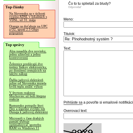
Čo to tu splietaš za bludy?
Top články
Odpovedať
Na Slovensku sa v tichosti
vypína ADSL v lokalitách s
Meno:
VDSL, už 31. mája
Orange sa doťahuje na UPC
a O2, spustí 2.5 Gbps
pripojenie
Titulok:
Top správy
Text:
Alza nasadila dve novinky,
jednu užitočnú a jednu
kontroverznú
Železnice predávajú dve
tretiny lístkov elektronicky,
po donútení cestujúcich na
takýto nákup
Ďalšia jadrová elektráreň
južne od Slovenska musela
kvôli teplu znížiť výkon
V štvrtom reaktore
Mochoviec už beží štiepna
reakcia
Prihláste sa
a povoľte si emailové notifiká
Rumunsko potopilo štyri
člny a úspešne zvýšilo tok
Overovací text:
Dunaja k jadrovej elektrárni
Microsoft v čase drahých
pamätí sľubuje
optimalizovať spotrebu
RAM vo Windows 11