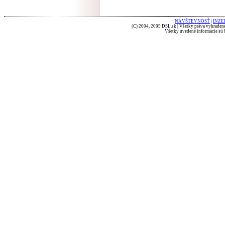
NÁVŠTEVNOSŤ
|
INZE
(C) 2004, 2005 DSL.sk | Všetky práva vyhradené
Všetky uvedené informácie sú b