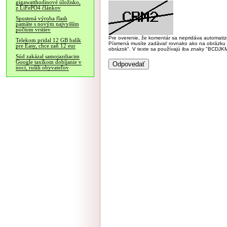
gigawatthodinové úložisko,
z LiFePO4 článkov
Spustená výroba flash
pamäte s novým najvyšším
počtom vrstiev
Pre overenie, že komentár sa nepridáva automatizov
Telekom pridal 12 GB balík
Písmená musíte zadávať rovnako ako na obrázku veľk
pre Easy, chce zaň 12 eur
obrázok". V texte sa používajú iba znaky "BC
Súd zakázal samojazdiacim
Google taxíkom dobíjanie v
noci, rušili obyvateľov