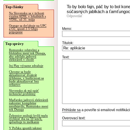
To by bolo fajn, páč by to bol kon
Top články
súčasných jablkách a ťamťungoc
Na Slovensku sa v tichosti
Odpovedať
vypína ADSL v lokalitách s
VDSL, už 31. mája
Orange sa doťahuje na UPC
Meno:
a O2, spustí 2.5 Gbps
pripojenie
Titulok:
Top správy
Rumunsko odstrelmi a
blokádou mení tok Dunaja,
aby udržalo jadrovú
Text:
elektráreň v chode
Joj Play výrazne zdražuje
Chrome sa bude
aktualizovať dvakrát
týždenne, v budúcnosti sa
bude aktualizovať bez
reštartov
Slovensko.sk má opäť
technické problémy
Maďarsko jadrovú elektráreň
nakoniec kompletne
neodstavilo, Rumunsko mení
tok Dunaja
Prihláste sa
a povoľte si emailové notifiká
Železnice znižujú kvôli teplu
Overovací text:
rýchlosť iba na 50 km/h,
spôsobuje to meškanie
V Poľsku spustili takmer