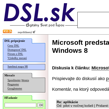
neprihlásený
Microsoft predstav
DSL pripojenie
Ceny DSL
Windows 8
Dostupnosť DSL
Fórum o DSL
Výsledky meraní
Satelitná mapa SR
Diskusia k článku:
Microsof
Merače
Prispievajte do diskusií ako
p
Speedmeter
Merania
Pingmeter
Komentár, na ktorý odpovedá
Googlemeter
Hľadanie
Re: aplikácie
Od: pilot v nočnej košeli | Pridan