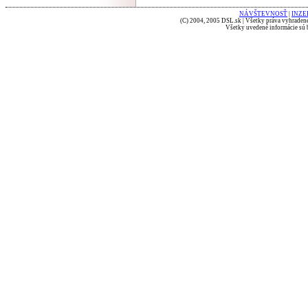
NÁVŠTEVNOSŤ
|
INZE
(C) 2004, 2005 DSL.sk | Všetky práva vyhradené
Všetky uvedené informácie sú b