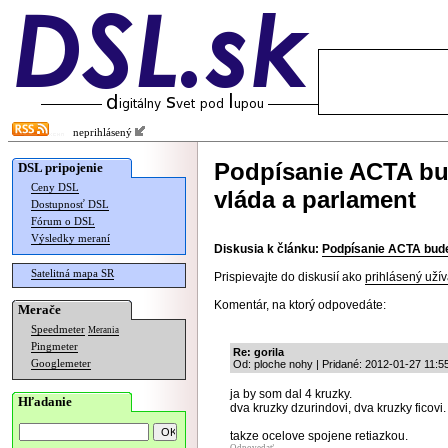
neprihlásený
Podpísanie ACTA bu
DSL pripojenie
Ceny DSL
vláda a parlament
Dostupnosť DSL
Fórum o DSL
Výsledky meraní
Diskusia k článku:
Podpísanie ACTA bude
Satelitná mapa SR
Prispievajte do diskusií ako
prihlásený užív
Komentár, na ktorý odpovedáte:
Merače
Speedmeter
Merania
Pingmeter
Re: gorila
Googlemeter
Od: ploche nohy | Pridané: 2012-01-27 11:5
ja by som dal 4 kruzky.
Hľadanie
dva kruzky dzurindovi, dva kruzky ficovi.
takze ocelove spojene retiazkou.