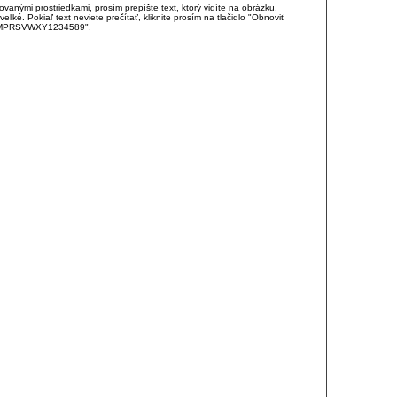
anými prostriedkami, prosím prepíšte text, ktorý vidíte na obrázku.
é. Pokiaľ text neviete prečítať, kliknite prosím na tlačidlo "Obnoviť
DJKMPRSVWXY1234589".