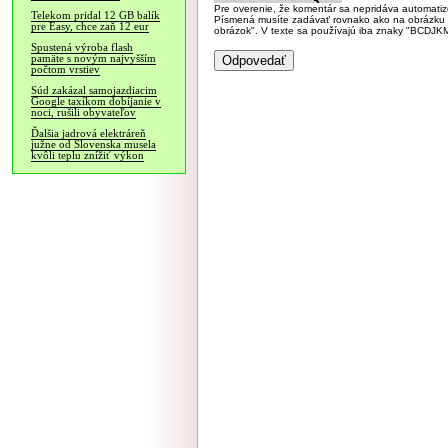
Pre overenie, že komentár sa nepridáva automatizov
Telekom pridal 12 GB balík
Písmená musíte zadávať rovnako ako na obrázku veľk
pre Easy, chce zaň 12 eur
obrázok". V texte sa používajú iba znaky "BC
Spustená výroba flash
pamäte s novým najvyšším
počtom vrstiev
Súd zakázal samojazdiacim
Google taxíkom dobíjanie v
noci, rušili obyvateľov
Ďalšia jadrová elektráreň
južne od Slovenska musela
kvôli teplu znížiť výkon