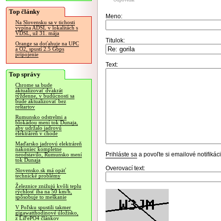
Odpovedať
Top články
Meno:
Na Slovensku sa v tichosti
vypína ADSL v lokalitách s
VDSL, už 31. mája
Titulok:
Orange sa doťahuje na UPC
a O2, spustí 2.5 Gbps
pripojenie
Text:
Top správy
Chrome sa bude
aktualizovať dvakrát
týždenne, v budúcnosti sa
bude aktualizovať bez
reštartov
Rumunsko odstrelmi a
blokádou mení tok Dunaja,
aby udržalo jadrovú
elektráreň v chode
Maďarsko jadrovú elektráreň
nakoniec kompletne
Prihláste sa
a povoľte si emailové notifiká
neodstavilo, Rumunsko mení
tok Dunaja
Overovací text:
Slovensko.sk má opäť
technické problémy
Železnice znižujú kvôli teplu
rýchlosť iba na 50 km/h,
spôsobuje to meškanie
V Poľsku spustili takmer
gigawatthodinové úložisko,
z LiFePO4 článkov