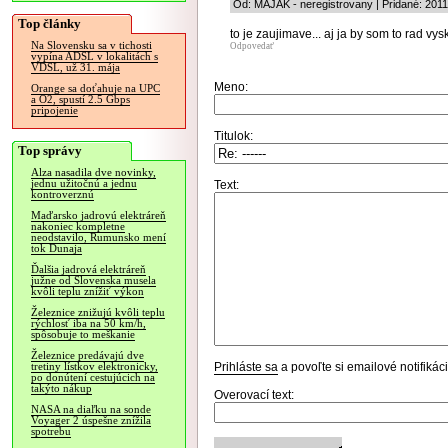
Od: MAJAK - neregistrovany | Pridané: 201
Top články
to je zaujimave... aj ja by som to rad vy
Na Slovensku sa v tichosti
Odpovedať
vypína ADSL v lokalitách s
VDSL, už 31. mája
Meno:
Orange sa doťahuje na UPC
a O2, spustí 2.5 Gbps
pripojenie
Titulok:
Top správy
Alza nasadila dve novinky,
jednu užitočnú a jednu
Text:
kontroverznú
Maďarsko jadrovú elektráreň
nakoniec kompletne
neodstavilo, Rumunsko mení
tok Dunaja
Ďalšia jadrová elektráreň
južne od Slovenska musela
kvôli teplu znížiť výkon
Železnice znižujú kvôli teplu
rýchlosť iba na 50 km/h,
spôsobuje to meškanie
Železnice predávajú dve
Prihláste sa
a povoľte si emailové notifiká
tretiny lístkov elektronicky,
po donútení cestujúcich na
takýto nákup
Overovací text:
NASA na diaľku na sonde
Voyager 2 úspešne znížila
spotrebu