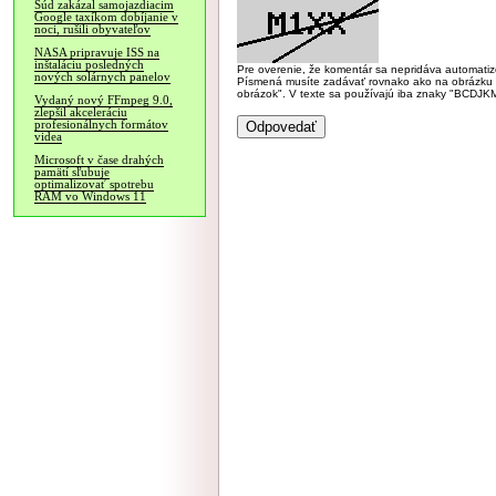
Súd zakázal samojazdiacim
Google taxíkom dobíjanie v
noci, rušili obyvateľov
NASA pripravuje ISS na
inštaláciu posledných
Pre overenie, že komentár sa nepridáva automatizov
nových solárnych panelov
Písmená musíte zadávať rovnako ako na obrázku veľk
obrázok". V texte sa používajú iba znaky "BC
Vydaný nový FFmpeg 9.0,
zlepšil akceleráciu
profesionálnych formátov
videa
Microsoft v čase drahých
pamätí sľubuje
optimalizovať spotrebu
RAM vo Windows 11