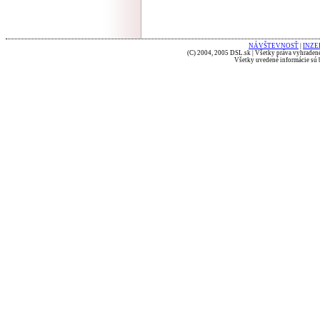
NÁVŠTEVNOSŤ
|
INZE
(C) 2004, 2005 DSL.sk | Všetky práva vyhradené
Všetky uvedené informácie sú b