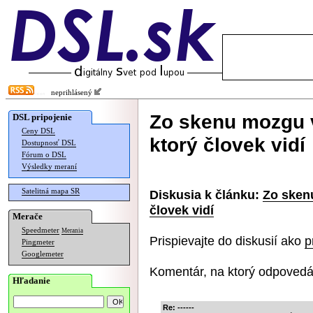
neprihlásený
Zo skenu mozgu v
DSL pripojenie
Ceny DSL
ktorý človek vidí
Dostupnosť DSL
Fórum o DSL
Výsledky meraní
Satelitná mapa SR
Diskusia k článku:
Zo sken
človek vidí
Merače
Speedmeter
Merania
Prispievajte do diskusií ako
p
Pingmeter
Googlemeter
Komentár, na ktorý odpovedá
Hľadanie
Re: ------