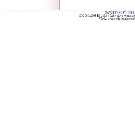
NÁVŠTEVNOSŤ
|
INZE
(C) 2004, 2005 DSL.sk | Všetky práva vyhradené
Všetky uvedené informácie sú b