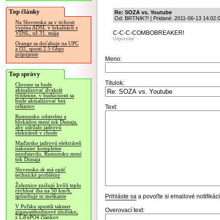
Top články
Re: SOZA vs. Youtube
Od: BRTNIK?! | Pridané: 2011-06-13 14:02:
Na Slovensku sa v tichosti
vypína ADSL v lokalitách s
C-C-C-COMBOBREAKER!
VDSL, už 31. mája
Odpovedať
Orange sa doťahuje na UPC
a O2, spustí 2.5 Gbps
pripojenie
Meno:
Top správy
Titulok:
Chrome sa bude
aktualizovať dvakrát
týždenne, v budúcnosti sa
bude aktualizovať bez
reštartov
Text:
Rumunsko odstrelmi a
blokádou mení tok Dunaja,
aby udržalo jadrovú
elektráreň v chode
Maďarsko jadrovú elektráreň
nakoniec kompletne
neodstavilo, Rumunsko mení
tok Dunaja
Slovensko.sk má opäť
technické problémy
Železnice znižujú kvôli teplu
rýchlosť iba na 50 km/h,
Prihláste sa
a povoľte si emailové notifiká
spôsobuje to meškanie
V Poľsku spustili takmer
Overovací text:
gigawatthodinové úložisko,
z LiFePO4 článkov