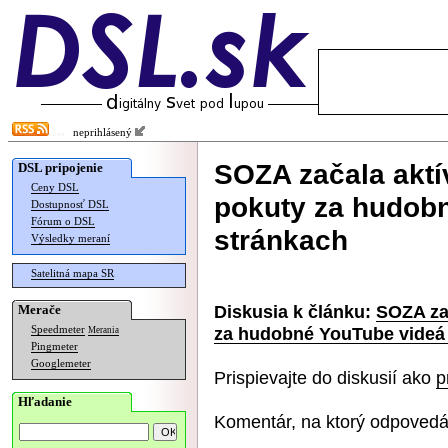
neprihlásený
SOZA začala aktí
DSL pripojenie
Ceny DSL
pokuty za hudob
Dostupnosť DSL
Fórum o DSL
stránkach
Výsledky meraní
Satelitná mapa SR
Diskusia k článku:
SOZA zač
Merače
za hudobné YouTube videá
Speedmeter
Merania
Pingmeter
Googlemeter
Prispievajte do diskusií ako
p
Hľadanie
Komentár, na ktorý odpovedá