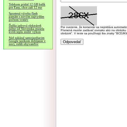
Telekom pridal 12 GB balík
pre Easy, chce zaň 12 eur
Spustená výroba flash
pamäte s novým najvyšším
počtom vrstiev
Ďalšia jadrová elektráreň
Pre overenie, že komentár sa nepridáva automatizov
južne od Slovenska musela
Písmená musíte zadávať rovnako ako na obrázku veľk
kvôli teplu znížiť výkon
obrázok". V texte sa používajú iba znaky "BC
Súd zakázal samojazdiacim
Google taxíkom dobíjanie v
noci, rušili obyvateľov